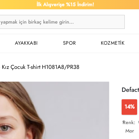
İlk Alışverişe %15 İndirim!
1.
AYAKKABI
SPOR
KOZMETİK
o Kız Çocuk T-shirt H1081A8/PR38
Defac
14%
Renk:
Mor