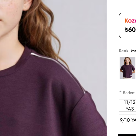
₺60
Renk:
M
*
Beden
11/12
YAS
9/10 Y