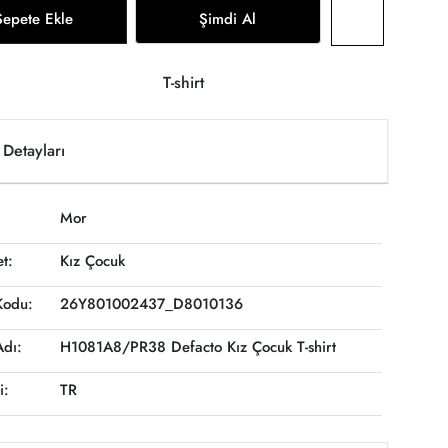
Sepete Ekle
Şimdi Al
T-shirt
Detayları
Mor
et:
Kız Çocuk
Kodu:
26Y801002437_D8010136
Adı:
H1081A8/PR38 Defacto Kız Çocuk T-shirt
i:
TR