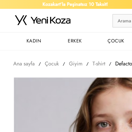
Kozakart’la Peşinatsız 10 Taksit!
KADIN
ERKEK
ÇOCUK
Ana sayfa
Çocuk
Giyim
T-shirt
Defact