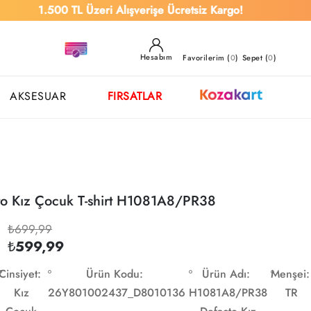
500 TL Üzeri Alışverişe Ücretsiz Kargo!
Hesabım
Favorilerim (
0
)
Sepet (
0
)
AKSESUAR
FIRSATLAR
to Kız Çocuk T-shirt H1081A8/PR38
₺699,99
₺599,99
Cinsiyet:
Ürün Kodu:
Ürün Adı:
Menşei:
Kız
26Y801002437_D8010136
H1081A8/PR38
TR