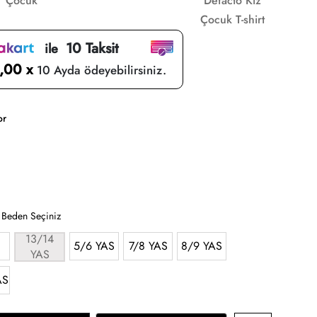
Çocuk
Defacto Kız
Çocuk T-shirt
10 Taksit
ile
,00 x
10 Ayda ödeyebilirsiniz.
or
:
Beden Seçiniz
13/14
5/6 YAS
7/8 YAS
8/9 YAS
YAS
AS