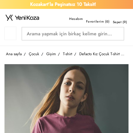
Kozakart’la Peşinatsız 10 Taksit!
Favorilerim (
)
0
Sepet (
0
)
Ana sayfa
Çocuk
Giyim
T-shirt
Defacto Kız Çocuk T-shirt H1082A8/PN10