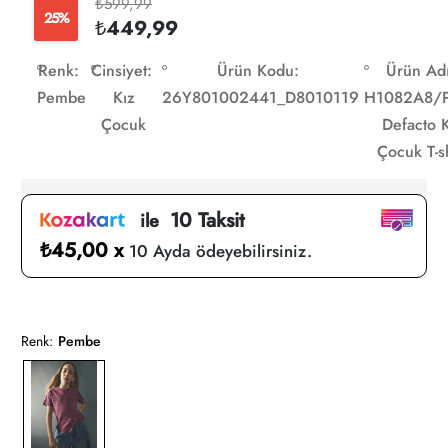
₺599,99
25%
₺449,99
Renk:
Cinsiyet:
Ürün Kodu:
Ürün Adı
Pembe
Kız
26Y801002441_D8010119
H1082A8/
Çocuk
Defacto 
Çocuk T-sh
10 Taksit
ile
₺45,00 x
10 Ayda ödeyebilirsiniz.
Renk:
Pembe