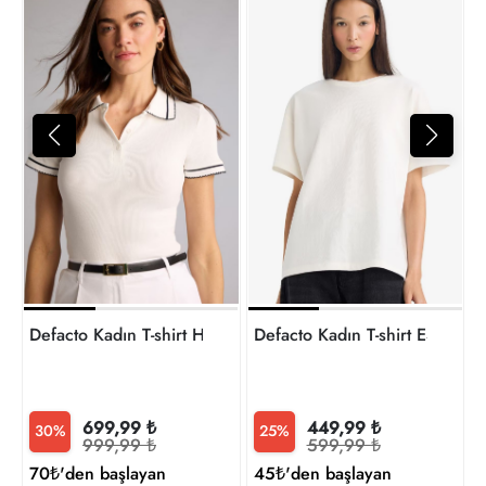
4
t
Defacto Kadın T-shirt H1590AX/ER105
Defacto Kadın T-shirt E493
699,99 ₺
449,99 ₺
30%
25%
999,99 ₺
599,99 ₺
70₺'den başlayan
45₺'den başlayan