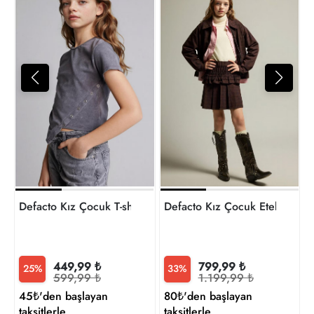
7
t
Defacto Kız Çocuk T-shirt H1082A8/AR217
Defacto Kız Çocuk Etek G6
449,99 ₺
799,99 ₺
25%
33%
599,99 ₺
1.199,99 ₺
45₺'den başlayan
80₺'den başlayan
taksitlerle
taksitlerle