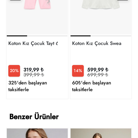
1
t
Koton Kız Çocuk Tayt 6SKG40030AK
Koton Kız Çocuk Sweat 7W
319,99 ₺
599,99 ₺
20%
14%
399,99 ₺
699,99 ₺
32₺'den başlayan
60₺'den başlayan
taksitlerle
taksitlerle
Benzer Ürünler