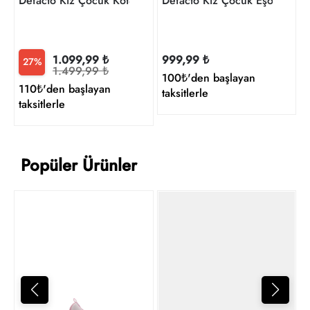
Defacto Kız Çocuk Kot&Kanvas Şort H9037A8/NM63
Defacto Kız Çocuk Eşofm
1.099,99 ₺
999,99 ₺
27%
1.499,99 ₺
100₺'den başlayan
110₺'den başlayan
taksitlerle
taksitlerle
Popüler Ürünler