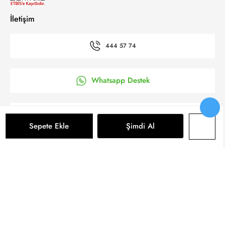
İletişim
444 57 74
Whatsapp Destek
’a Kolay Başvuru
Sepete Ekle
Şimdi Al
Bizi takip et
Sepete Ekle
© 2025 Yeni Koza Tüm Hakkı Saklıdır.