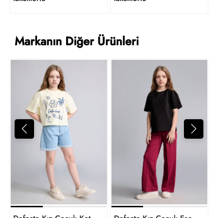
Markanın Diğer Ürünleri
5
t