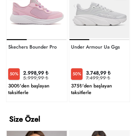
7
t
Skechers Bounder Pro Kız Çocuk Spor Ayakkabı 303690L 
Under Armour Ua Ggs Rogue 
2.998,99 ₺
3.748,99 ₺
50%
50%
5.999,99 ₺
7.499,99 ₺
300₺'den başlayan
375₺'den başlayan
taksitlerle
taksitlerle
Size Özel