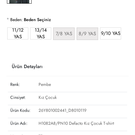
*
Beden:
Beden Seçiniz
11/12
13/14
9/10 YAS
7/8 YAS
8/9 YAS
YAS
YAS
Ürün Detayları
Renk:
Pembe
Cinsiyet:
Kız Çocuk
Ürün Kodu:
26Y801002441_D8010119
Ürün Adı:
H1082A8/PN10 Defacto Kız Çocuk T-shirt