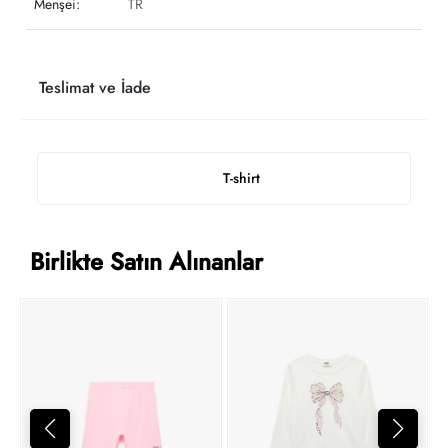
Menşei:
TR
Teslimat ve İade
T-shirt
Birlikte Satın Alınanlar
M