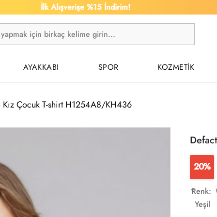
İlk Alışverişe %15 İndirim!
1.500 
AYAKKABI
SPOR
KOZMETİK
o Kız Çocuk T-shirt H1254A8/KH436
Defac
20%
Renk:
Yeşil