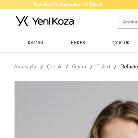
Kozakart’la Peşinatsız 10 Taksit!
KADIN
ERKEK
ÇOCUK
Ana sayfa
Çocuk
Giyim
T-shirt
Defact