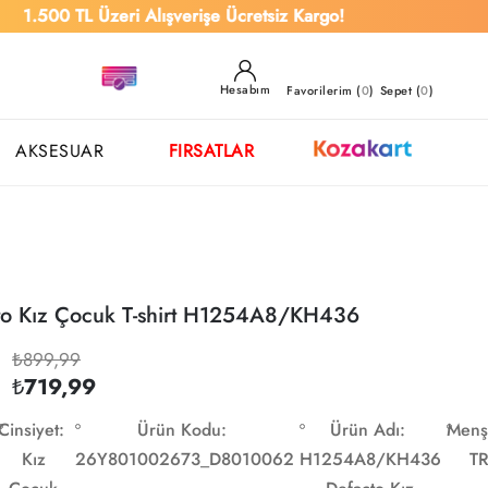
TL Üzeri Alışverişe Ücretsiz Kargo!
Hesabım
Favorilerim (
0
)
Sepet (
0
)
AKSESUAR
FIRSATLAR
to Kız Çocuk T-shirt H1254A8/KH436
₺899,99
₺719,99
Cinsiyet:
Ürün Kodu:
Ürün Adı:
Menş
Kız
26Y801002673_D8010062
H1254A8/KH436
T