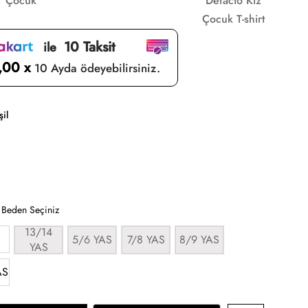
Çocuk
Defacto Kız
Çocuk T-shirt
10 Taksit
ile
,00 x
10 Ayda ödeyebilirsiniz.
şil
:
Beden Seçiniz
13/14
5/6 YAS
7/8 YAS
8/9 YAS
YAS
AS