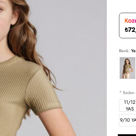
₺72
Renk:
Ye
*
Beden
11/12
YAS
9/10 Y