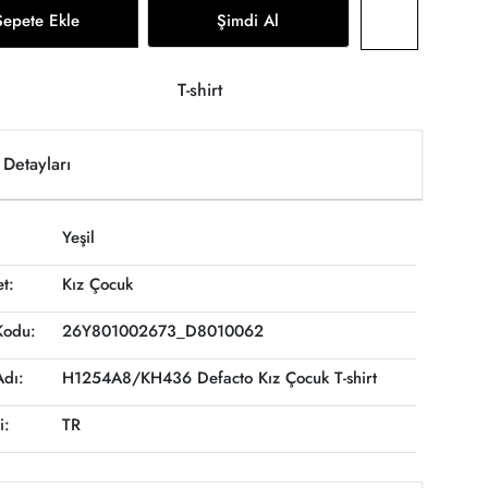
Sepete Ekle
Şimdi Al
T-shirt
Detayları
Yeşil
et:
Kız Çocuk
Kodu:
26Y801002673_D8010062
Adı:
H1254A8/KH436 Defacto Kız Çocuk T-shirt
i:
TR