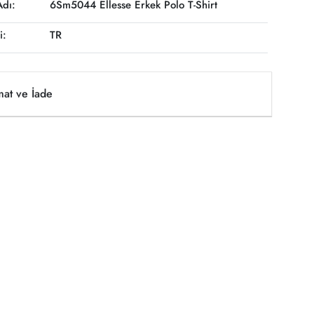
Adı:
6Sm5044 Ellesse Erkek Polo T-Shirt
i:
TR
mat ve İade