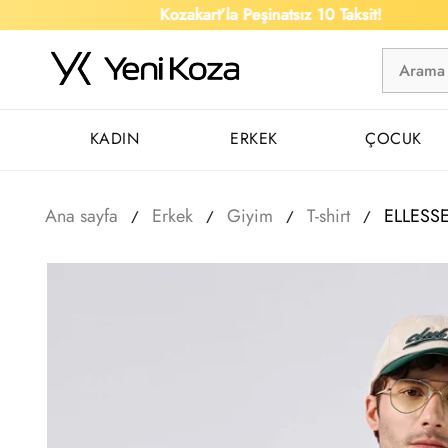
Kozakart’la Peşinatsız 10 Taksit!
KADIN
ERKEK
ÇOCUK
Ana sayfa
Erkek
Giyim
T-shirt
ELLESSE 