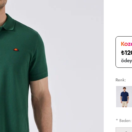
₺12
ödeye
Renk:
*
Beden