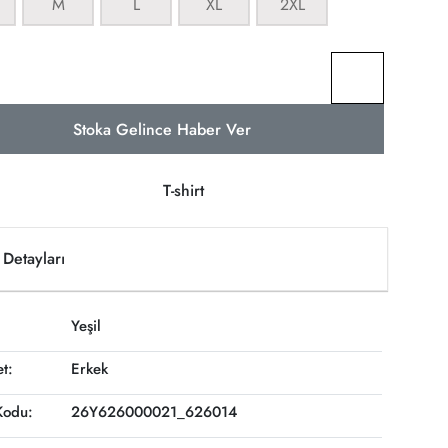
M
L
XL
2XL
Stoka Gelince Haber Ver
T-shirt
Detayları
Yeşil
et:
Erkek
Kodu:
26Y626000021_626014