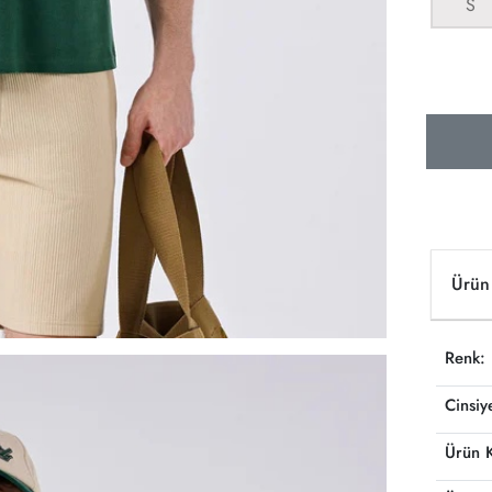
S
Ürün 
Renk:
Cinsiy
Ürün 