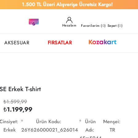
1.500 TL Üzeri Alışverişe Ücretsiz Kargo!
Hesabım
Favorilerim (
0
)
Sepet (
0
)
AKSESUAR
FIRSATLAR
E Erkek T-shirt
₺1.599,99
₺1.199,99
Cinsiyet:
Ürün Kodu:
Ürün
Menşei:
Erkek
26Y626000021_626014
Adı:
TR