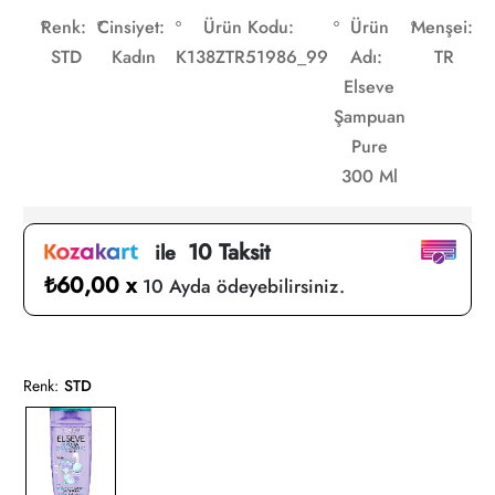
Renk:
Cinsiyet:
Ürün Kodu:
Ürün
Menşei:
STD
Kadın
K138ZTR51986_99
Adı:
TR
Elseve
Şampuan
Pure
300 Ml
10 Taksit
ile
₺60,00 x
10 Ayda ödeyebilirsiniz.
Renk:
STD