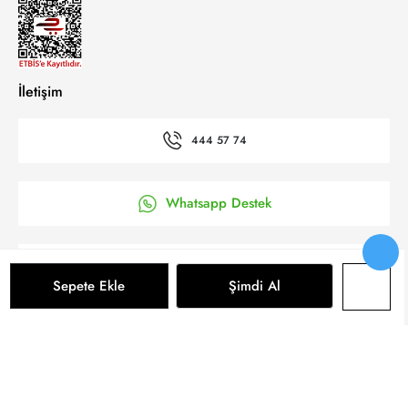
İletişim
444 57 74
Whatsapp Destek
’a Kolay Başvuru
Sepete Ekle
Şimdi Al
Bizi takip et
Sepete Ekle
© 2025 Yeni Koza Tüm Hakkı Saklıdır.