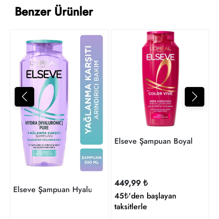
Benzer Ürünler
4
t
Elseve Şampuan Boyalı 300 M
449,99 ₺
Elseve Şampuan Hyaluron 300 Ml
45₺'den başlayan
taksitlerle