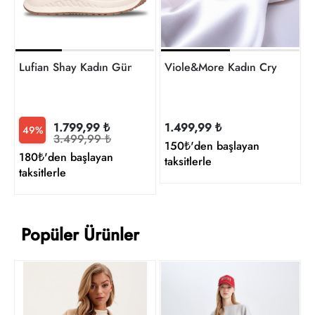
Lufian Shay Kadın Günlük Ayakkabı 121230092
Viole&More Kadın Crystal 10
1.799,99 ₺
1.499,99 ₺
49%
3.499,99 ₺
150₺'den başlayan
180₺'den başlayan
taksitlerle
taksitlerle
Popüler Ürünler
M