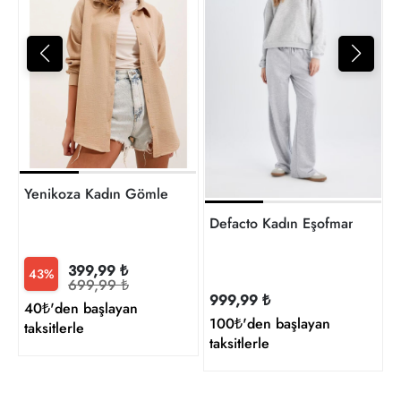
t
Yenikoza Kadın Gömlek
Defacto Kadın Eşofman 
399,99 ₺
43%
699,99 ₺
999,99 ₺
40₺'den başlayan
100₺'den başlayan
taksitlerle
taksitlerle