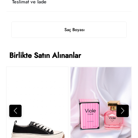
Teslimat ve İade
Saç Boyası
Birlikte Satın Alınanlar
D
7
t