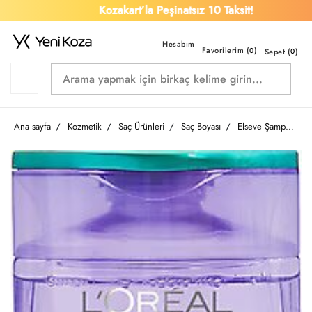
Kozakart’la Peşinatsız 10 Taksit!
Favorilerim (
)
0
Sepet (
0
)
Ana sayfa
Kozmetik
Saç Ürünleri
Saç Boyası
Elseve Şampuan Pure 300 Ml