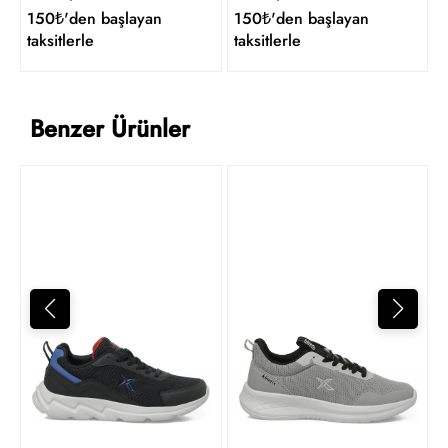
150₺'den başlayan
150₺'den başlayan
taksitlerle
taksitlerle
Benzer Ürünler
1
t