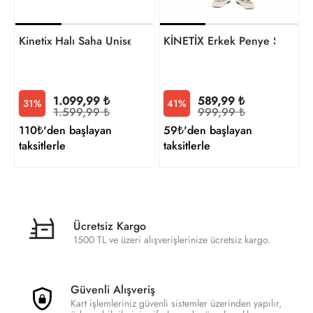
KİNETİX Erkek Penye Şort 
Kinetix Halı Saha Unisex S
1.099,99 ₺
589,99 ₺
31%
41%
1.599,99 ₺
999,99 ₺
110₺'den başlayan
59₺'den başlayan
taksitlerle
taksitlerle
Ücretsiz Kargo
1500 TL ve üzeri alışverişlerinize ücretsiz kargo.
Güvenli Alışveriş
Kart işlemleriniz güvenli sistemler üzerinden yapılır,