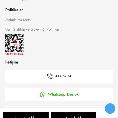
Politikalar
Aydınlatma Metni
Veri Gizliliği ve Güvenliği Politikası
İletişim
444 57 74
Whatsapp Destek
’a Kolay Başvuru