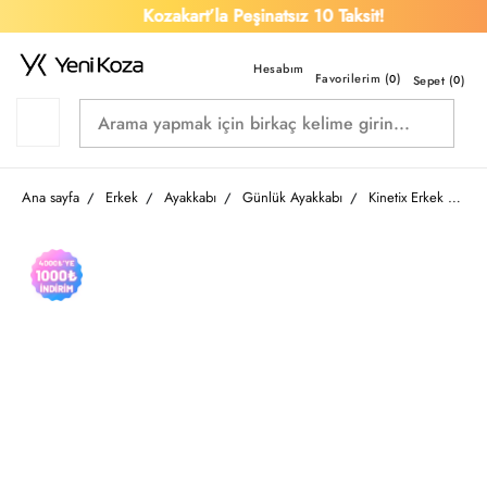
Kozakart’la Peşinatsız 10 Taksit!
Favorilerim (
)
0
Sepet (
0
)
Ana sayfa
Erkek
Ayakkabı
Günlük Ayakkabı
Kinetix Erkek Spor Ayakkabı A101928631 5M Huges Tx 5Fxr