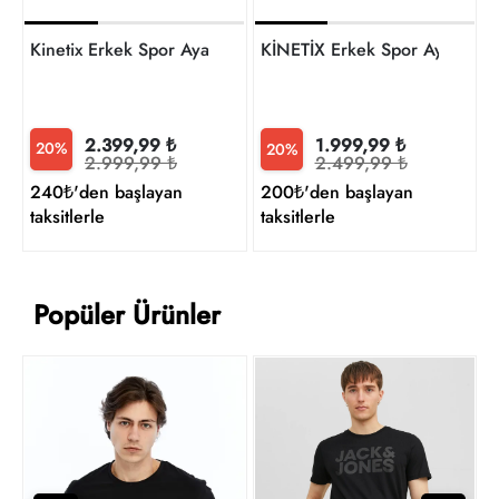
Kinetix Erkek Spor Ayakkabı A1020653830 6M Huges Tx 
KİNETİX Erkek Spor Ayakka
2.399,99 ₺
1.999,99 ₺
20%
20%
2.999,99 ₺
2.499,99 ₺
240₺'den başlayan
200₺'den başlayan
taksitlerle
taksitlerle
Popüler Ürünler
T