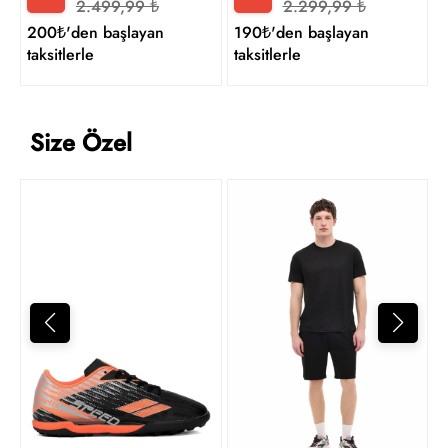
2.499,99 ₺
2.299,99 ₺
200₺'den başlayan
190₺'den başlayan
taksitlerle
taksitlerle
Size Özel
1
t