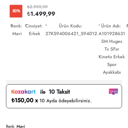
₺2.999,99
50%
₺1.499,99
Renk:
Cinsiyet:
Ürün Kodu:
Ürün Adı:
Mavi
Erkek
27KS94006421_S94012
A101928631
5M Huges
Tx 5Fxr
Kinetix Erkek
Spor
Ayakkabı
10 Taksit
ile
₺150,00 x
10 Ayda ödeyebilirsiniz.
Renk:
Mavi