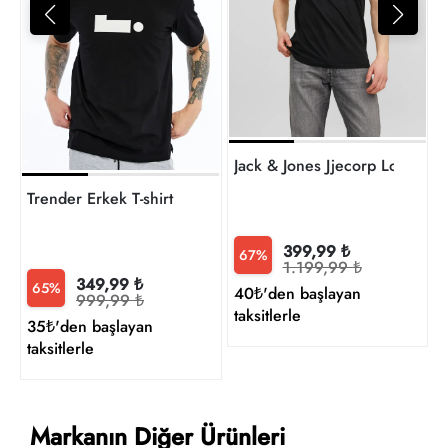
2
t
Trender Erkek T-shirt
399,99 ₺
67%
1.199,99 ₺
349,99 ₺
65%
40₺'den başlayan
999,99 ₺
taksitlerle
35₺'den başlayan
taksitlerle
Markanın Diğer Ürünleri