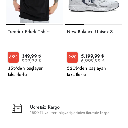
Trender Erkek T-shirt
New Balance Unisex Sneaker
349,99 ₺
5.199,99 ₺
65%
26%
999,99 ₺
6.999,99 ₺
35₺'den başlayan
520₺'den başlayan
taksitlerle
taksitlerle
Ücretsiz Kargo
1500 TL ve üzeri alışverişlerinize ücretsiz kargo.