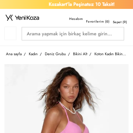
Kozakart’la Peşinatsız 10 Taksit!
Favorilerim (
)
0
Sepet (
0
)
Ana sayfa
Kadın
Deniz Grubu
Bikini Alt
Koton Kadın Bikini Alt 6SAK00016MM