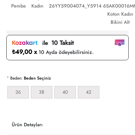
Pembe
Kadın
26YY59004074_Y5914
6SAK00016M
Koton Kadın
Bikini Alt
10 Taksit
ile
₺49,00 x
10 Ayda ödeyebilirsiniz.
*
Beden:
Beden Seçiniz
36
38
40
42
Ürün Detayları