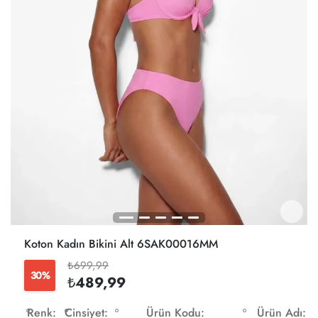
Koton Kadın Bikini Alt 6SAK00016MM
₺699,99
30%
₺489,99
Renk:
Cinsiyet:
Ürün Kodu:
Ürün Adı: