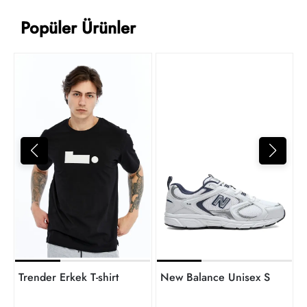
Popüler Ürünler
4
t
Trender Erkek T-shirt
New Balance Unisex Sneaker