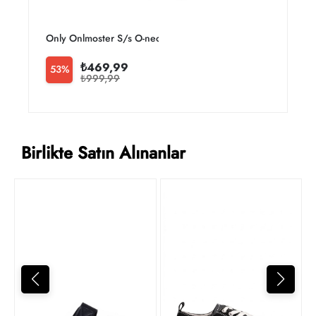
Only Onlmoster S/s O-neck Top Noos Jrs Kadın T-shirt 1510
O
₺469,99
53%
₺999,99
Birlikte Satın Alınanlar
Y