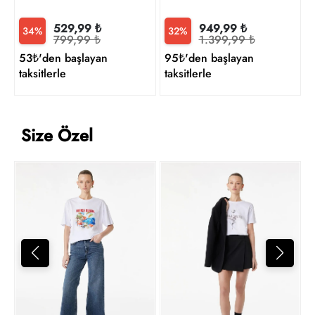
529,99 ₺
949,99 ₺
34%
32%
799,99 ₺
1.399,99 ₺
53₺'den başlayan
95₺'den başlayan
taksitlerle
taksitlerle
Size Özel
K
5
t