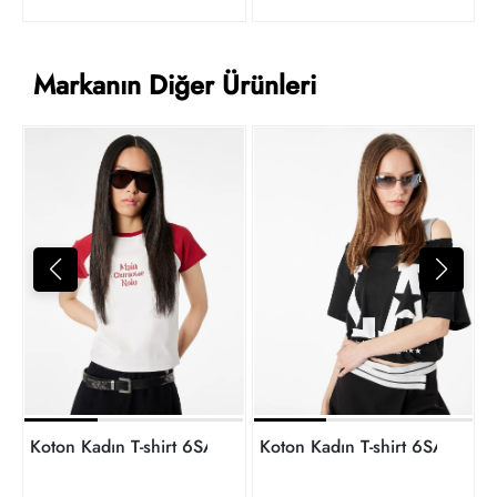
Markanın Diğer Ürünleri
K
8
t
Koton Kadın T-shirt 6SAL10737IK
Koton Kadın T-shirt 6SAL1064