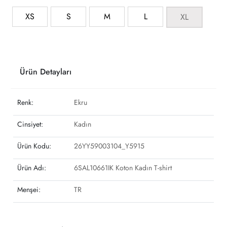
XS
S
M
L
XL
Ürün Detayları
Renk:
Ekru
Cinsiyet:
Kadın
Ürün Kodu:
26YY59003104_Y5915
Ürün Adı:
6SAL10661IK Koton Kadın T-shirt
Menşei:
TR