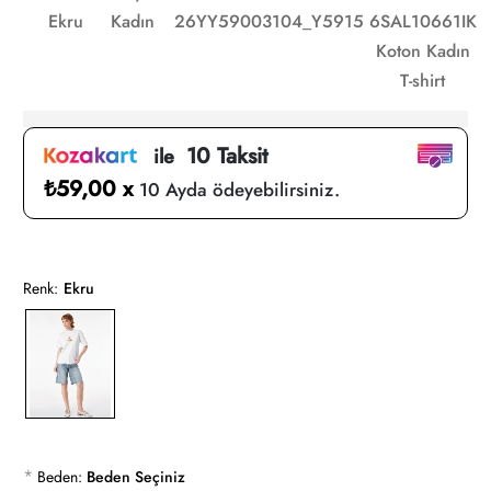
Ekru
Kadın
26YY59003104_Y5915
6SAL10661IK
Koton Kadın
T-shirt
10 Taksit
ile
₺59,00 x
10 Ayda ödeyebilirsiniz.
Renk:
Ekru
*
Beden:
Beden Seçiniz