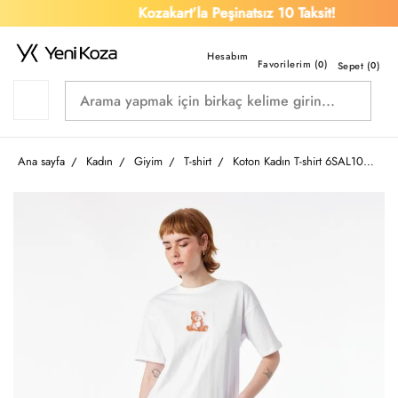
Kozakart’la Peşinatsız 10 Taksit!
Favorilerim (
)
0
Sepet (
0
)
Ana sayfa
Kadın
Giyim
T-shirt
Koton Kadın T-shirt 6SAL10661IK