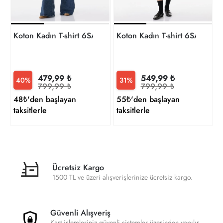
Koton Kadın T-shirt 6SAK50050EK
Koton Kadın T-shirt 6SAK500
479,99 ₺
549,99 ₺
40%
31%
799,99 ₺
799,99 ₺
48₺'den başlayan
55₺'den başlayan
taksitlerle
taksitlerle
Ücretsiz Kargo
1500 TL ve üzeri alışverişlerinize ücretsiz kargo.
Güvenli Alışveriş
Kart işlemleriniz güvenli sistemler üzerinden yapılır,