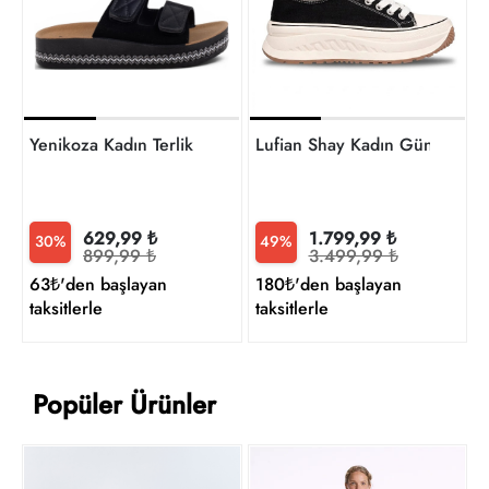
t
Yenikoza Kadın Terlik
Lufian Shay Kadın Günlük A
629,99 ₺
1.799,99 ₺
30%
49%
899,99 ₺
3.499,99 ₺
63₺'den başlayan
180₺'den başlayan
taksitlerle
taksitlerle
Popüler Ürünler