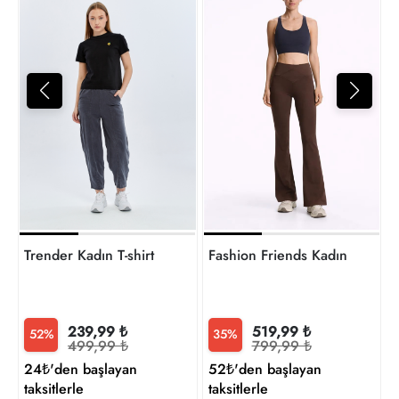
1
t
Trender Kadın T-shirt
Fashion Friends Kadın Tayt 
239,99 ₺
519,99 ₺
52%
35%
499,99 ₺
799,99 ₺
24₺'den başlayan
52₺'den başlayan
taksitlerle
taksitlerle