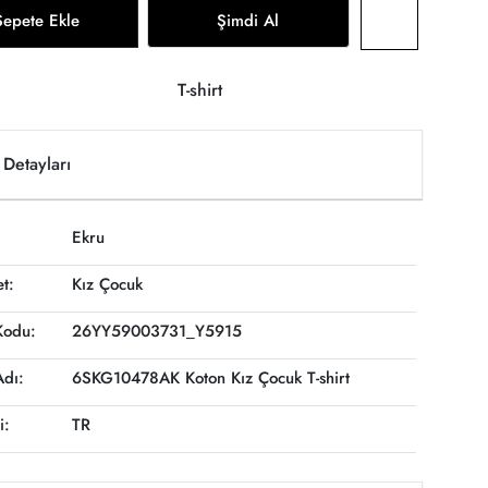
Sepete Ekle
Şimdi Al
T-shirt
Detayları
Ekru
et:
Kız Çocuk
Kodu:
26YY59003731_Y5915
Adı:
6SKG10478AK Koton Kız Çocuk T-shirt
i:
TR