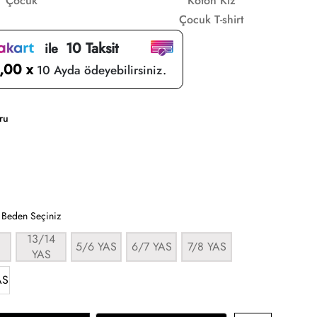
Çocuk
Koton Kız
Çocuk T-shirt
10 Taksit
ile
,00 x
10 Ayda ödeyebilirsiniz.
ru
:
Beden Seçiniz
13/14
5/6 YAS
6/7 YAS
7/8 YAS
YAS
AS