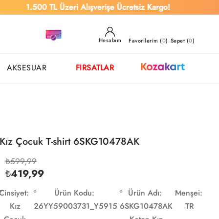
1.500 TL Üzeri Alışverişe Ücretsiz Kargo!
Hesabım
Favorilerim (
0
)
Sepet (
0
)
AKSESUAR
FIRSATLAR
 Kız Çocuk T-shirt 6SKG10478AK
₺599,99
₺419,99
Cinsiyet:
Ürün Kodu:
Ürün Adı:
Menşei:
Kız
26YY59003731_Y5915
6SKG10478AK
TR