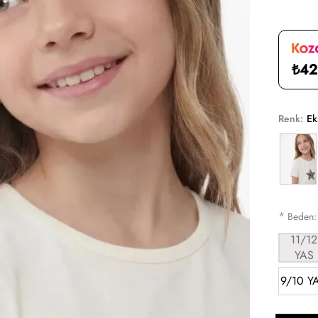
₺42
Renk:
Ek
*
Beden
11/12
YAS
9/10 Y