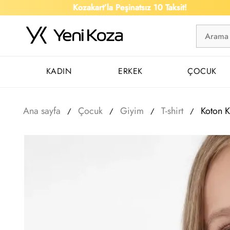
Kozakart’la Peşinatsız 10 Taksit!
KADIN
ERKEK
ÇOCUK
Ana sayfa
Çocuk
Giyim
T-shirt
Koton 