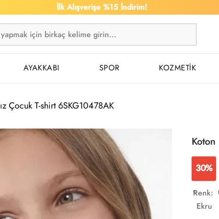
İlk Alışverişe %15 İndirim!
AYAKKABI
SPOR
KOZMETİK
Kız Çocuk T-shirt 6SKG10478AK
Koton
30%
Renk:
Ekru