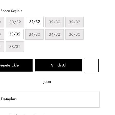
:
Beden Seçiniz
31/32
0
30/32
32/30
32/32
33/32
0
34/30
34/32
36/30
2
38/32
Sepete Ekle
Şimdi Al
Jean
Detayları