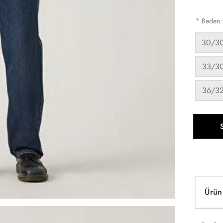
*
Beden
30/3
33/3
36/3
Ürün 