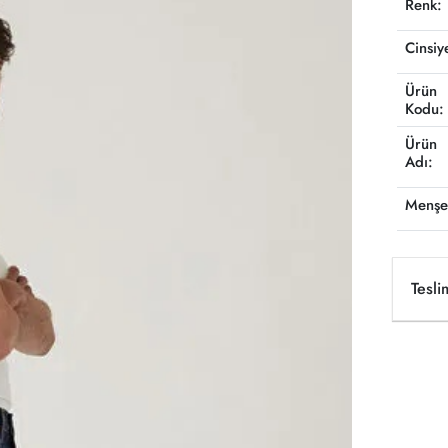
Renk:
Cinsiy
Ürün
Kodu:
Ürün
Adı:
Menşe
Tesli