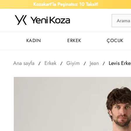
Kozakart’la Peşinatsız 10 Taksit!
KADIN
ERKEK
ÇOCUK
Ana sayfa
Erkek
Giyim
Jean
Levis Erke