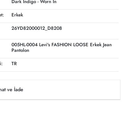
Dark Indigo - Worn In
et:
Erkek
26YD82000012_D8208
005HL-0004 Levi's FASHION LOOSE Erkek Jean
Pantolon
i:
TR
mat ve İade