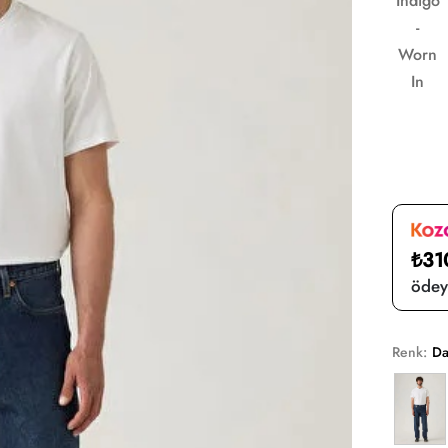
Indigo
-
Worn
In
₺31
ödeye
Renk:
Da