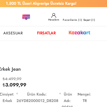
0 TL Üzeri Alışverişe Ücretsiz Kargo!
Hesabım
Favorilerim (
0
)
Sepet (
0
)
AKSESUAR
FIRSATLAR
Erkek Jean
₺4.499,99
₺3.099,99
Cinsiyet:
Ürün Kodu:
Ürün
Menşei:
Erkek
26YD82000012_D8208
Adı:
TR