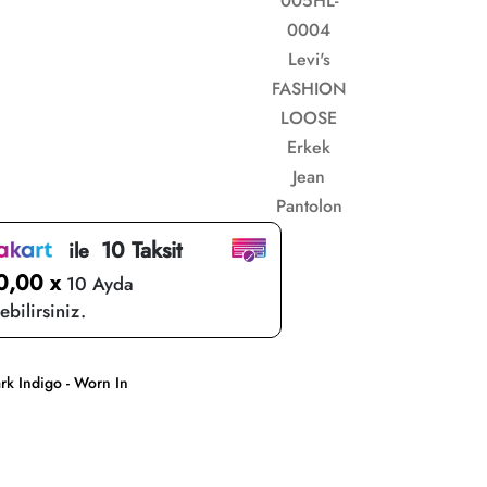
005HL-
0004
Levi's
FASHION
LOOSE
Erkek
Jean
Pantolon
10 Taksit
ile
0,00 x
10 Ayda
bilirsiniz.
rk Indigo - Worn In