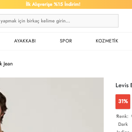
İlk Alışverişe %15 İndirim!
1.50
AYAKKABI
SPOR
KOZMETİK
k Jean
Levis 
31%
Renk:
Dark