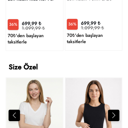
699,99 ₺
699,99 ₺
36%
36%
1.099,99 ₺
1.099,99 ₺
70₺'den başlayan
70₺'den başlayan
taksitlerle
taksitlerle
Size Özel
L
1