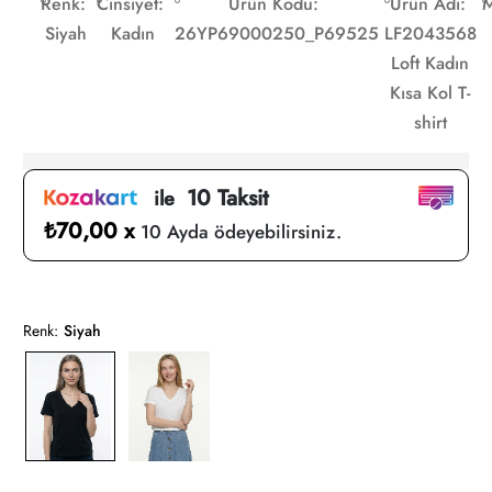
Renk:
Cinsiyet:
Ürün Kodu:
Ürün Adı:
M
Siyah
Kadın
26YP69000250_P69525
LF2043568
Loft Kadın
Kısa Kol T-
shirt
10 Taksit
ile
₺70,00 x
10 Ayda ödeyebilirsiniz.
Renk:
Siyah