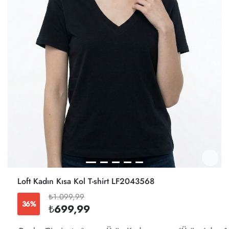
Loft Kadın Kısa Kol T-shirt LF2043568
₺1.099,99
36%
₺699,99