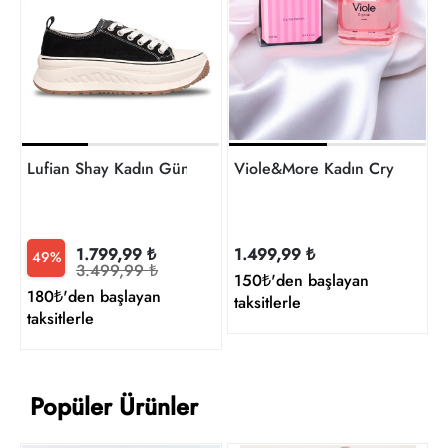
Lufian Shay Kadın Günlük Ayakkabı 121230092
Viole&More Kadın Crystal 10
1.799,99 ₺
1.499,99 ₺
49%
3.499,99 ₺
150₺'den başlayan
180₺'den başlayan
taksitlerle
taksitlerle
Popüler Ürünler