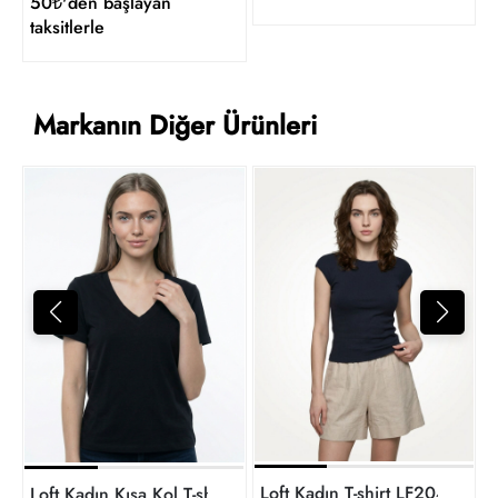
50₺'den başlayan
taksitlerle
Markanın Diğer Ürünleri
L
9
t
Loft Kadın T-shirt LF2042146
Loft Kadın Kısa Kol T-shirt LF2043568