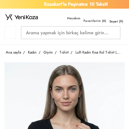
Kozakart’la Peşinatsız 10 Taksit!
Favorilerim (
)
0
Sepet (
0
)
Ana sayfa
Kadın
Giyim
T-shirt
Loft Kadın Kısa Kol T-shirt LF2043568