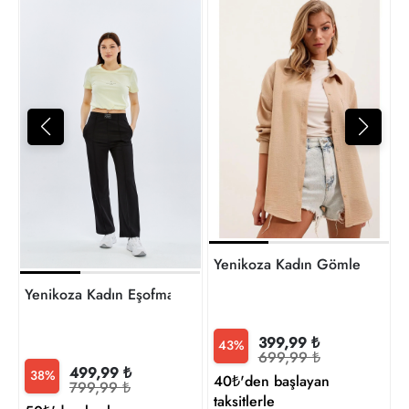
T
3
t
Yenikoza Kadın Gömlek
Yenikoza Kadın Eşofman
399,99 ₺
43%
699,99 ₺
499,99 ₺
38%
40₺'den başlayan
799,99 ₺
taksitlerle