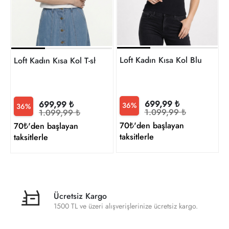
t
Loft Kadın Kısa Kol Bluz LF2
Loft Kadın Kısa Kol T-shirt LF2043568
699,99 ₺
699,99 ₺
36%
36%
1.099,99 ₺
1.099,99 ₺
70₺'den başlayan
70₺'den başlayan
taksitlerle
taksitlerle
Ücretsiz Kargo
1500 TL ve üzeri alışverişlerinize ücretsiz kargo.