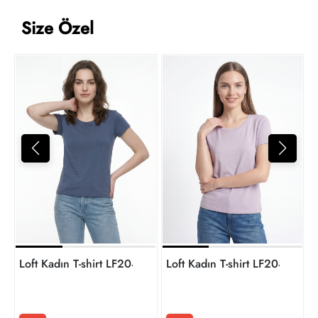
Size Özel
L
1
t
Loft Kadın T-shirt LF2040480
Loft Kadın T-shirt LF2040480