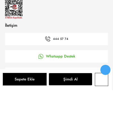
İletişim
444 57 74
Whatsapp Destek
’a Kolay Başvuru
Sepete Ekle
Şimdi Al
Bizi takip et
Sepete Ekle
© 2025 Yeni Koza Tüm Hakkı Saklıdır.