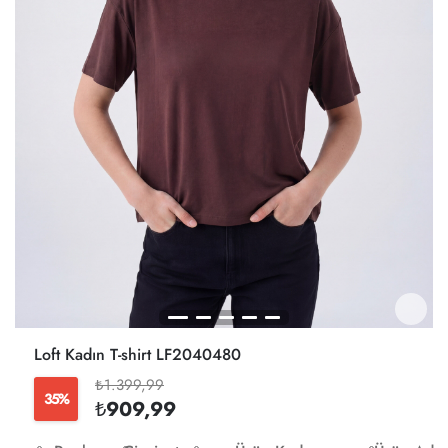
Loft Kadın T-shirt LF2040480
₺1.399,99
35%
₺909,99