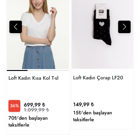
L
7
t
Loft Kadın Çorap LF2034424
Loft Kadın Kısa Kol T-shirt LF2043568
149,99 ₺
699,99 ₺
36%
1.099,99 ₺
15₺'den başlayan
70₺'den başlayan
taksitlerle
taksitlerle