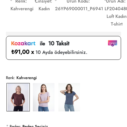
Renk:
Cinsiyet:
Ürün Kodu:
Ürün Adı:
Kahverengi
Kadın
26YP69000011_P6941
LF204048
Loft Kadın
T-shirt
10 Taksit
ile
₺91,00 x
10 Ayda ödeyebilirsiniz.
Renk:
Kahverengi
*
Beden:
Beden Seçiniz