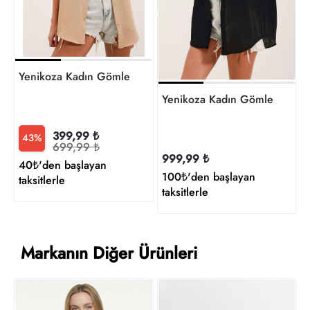
t
Yenikoza Kadın Gömlek
Yenikoza Kadın Gömlek
399,99 ₺
43%
699,99 ₺
999,99 ₺
40₺'den başlayan
100₺'den başlayan
taksitlerle
taksitlerle
Markanın Diğer Ürünleri