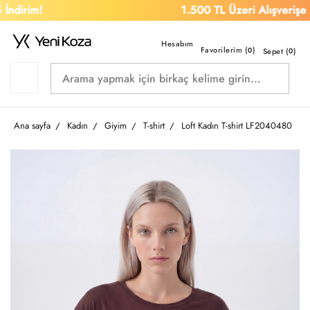
irim!
1.500 TL Üzeri Alışverişe Ücr
Favorilerim (
)
0
Sepet (
0
)
Ana sayfa
Kadın
Giyim
T-shirt
Loft Kadın T-shirt LF2040480