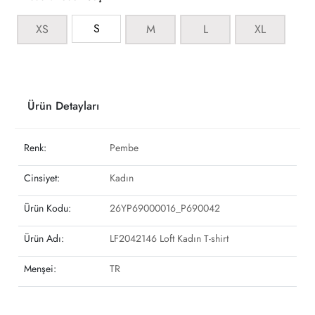
S
XS
M
L
XL
Ürün Detayları
Renk:
Pembe
Cinsiyet:
Kadın
Ürün Kodu:
26YP69000016_P690042
Ürün Adı:
LF2042146 Loft Kadın T-shirt
Menşei:
TR