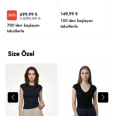
149,99 ₺
699,99 ₺
36%
1.099,99 ₺
15₺'den başlayan
70₺'den başlayan
taksitlerle
taksitlerle
Size Özel
L
1
t