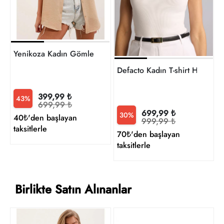
t
Yenikoza Kadın Gömlek
Defacto Kadın T-shirt H1590
399,99 ₺
43%
699,99 ₺
699,99 ₺
30%
40₺'den başlayan
999,99 ₺
taksitlerle
70₺'den başlayan
taksitlerle
Birlikte Satın Alınanlar