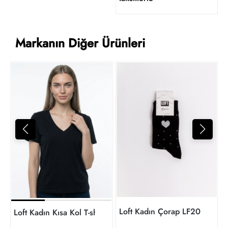
Markanın Diğer Ürünleri
t
Loft Kadın Çorap LF2034424
Loft Kadın Kısa Kol T-shirt LF2043568