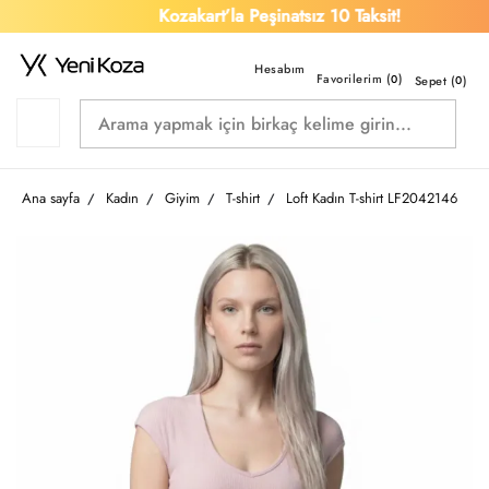
Kozakart’la Peşinatsız 10 Taksit!
Favorilerim (
)
0
Sepet (
0
)
Ana sayfa
Kadın
Giyim
T-shirt
Loft Kadın T-shirt LF2042146