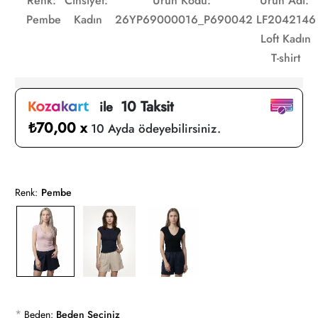
Renk:
Cinsiyet:
Ürün Kodu:
Ürün Adı:
Pembe
Kadın
26YP69000016_P690042
LF2042146
Loft Kadın
T-shirt
10 Taksit
ile
₺70,00 x
10 Ayda ödeyebilirsiniz.
Renk:
Pembe
*
Beden:
Beden Seçiniz