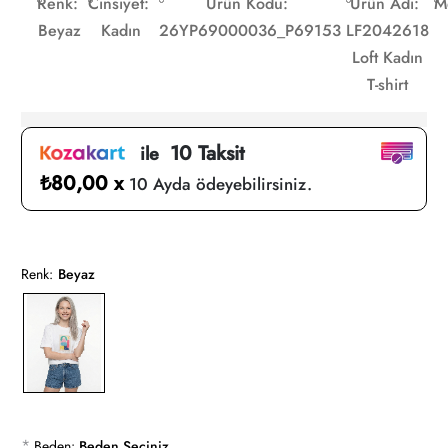
Renk:
Cinsiyet:
Ürün Kodu:
Ürün Adı:
M
Beyaz
Kadın
26YP69000036_P69153
LF2042618
Loft Kadın
T-shirt
10 Taksit
ile
₺80,00 x
10 Ayda ödeyebilirsiniz.
Renk:
Beyaz
*
Beden:
Beden Seçiniz