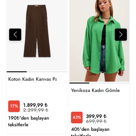
Y
5
t
Koton Kadın Kanvas Pantolon 7WAK40010PW
Yenikoza Kadın Gömlek
1.899,99 ₺
17%
2.299,99 ₺
399,99 ₺
43%
190₺'den başlayan
699,99 ₺
taksitlerle
40₺'den başlayan
taksitlerle