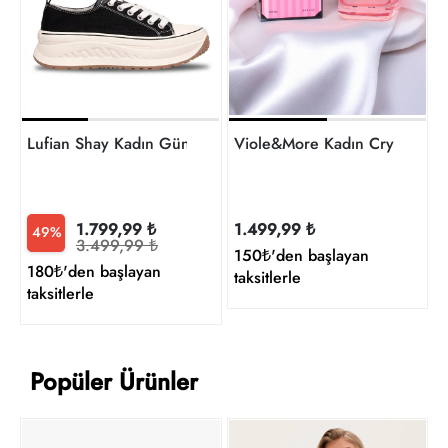
t
Lufian Shay Kadın Günlük Ayakkabı 121230092
Viole&More Kadın Crystal 10
1.799,99 ₺
1.499,99 ₺
49%
3.499,99 ₺
150₺'den başlayan
180₺'den başlayan
taksitlerle
taksitlerle
Popüler Ürünler