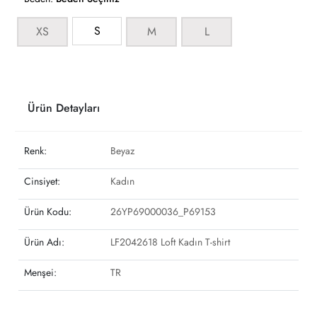
S
XS
M
L
Ürün Detayları
Renk:
Beyaz
Cinsiyet:
Kadın
Ürün Kodu:
26YP69000036_P69153
Ürün Adı:
LF2042618 Loft Kadın T-shirt
Menşei:
TR