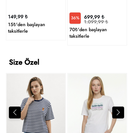
149,99 ₺
699,99 ₺
36%
1.099,99 ₺
15₺'den başlayan
70₺'den başlayan
taksitlerle
taksitlerle
Size Özel
L
7
t