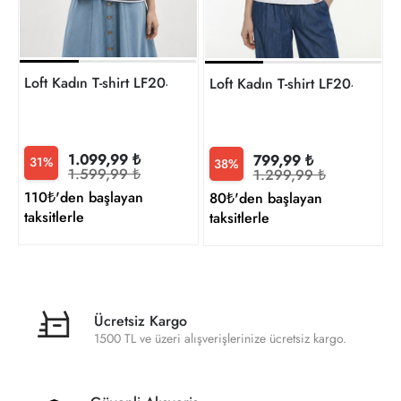
Loft Kadın T-shirt LF2042620
Loft Kadın T-shirt LF2042215
1.099,99 ₺
799,99 ₺
31%
38%
1.599,99 ₺
1.299,99 ₺
110₺'den başlayan
80₺'den başlayan
taksitlerle
taksitlerle
Ücretsiz Kargo
1500 TL ve üzeri alışverişlerinize ücretsiz kargo.