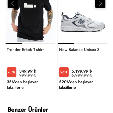
4
t
Trender Erkek T-shirt
New Balance Unisex Sneaker
349,99 ₺
5.199,99 ₺
65%
26%
999,99 ₺
6.999,99 ₺
35₺'den başlayan
520₺'den başlayan
taksitlerle
taksitlerle
Benzer Ürünler