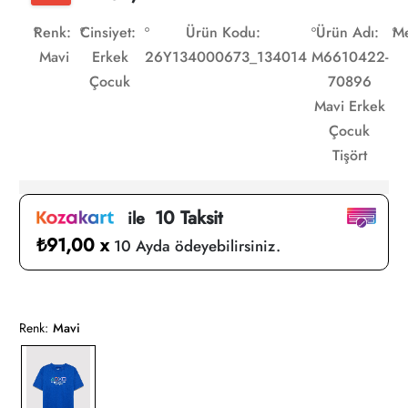
Renk:
Cinsiyet:
Ürün Kodu:
Ürün Adı:
Me
Mavi
Erkek
26Y134000673_134014
M6610422-
Çocuk
70896
Mavi Erkek
Çocuk
Tişört
10 Taksit
ile
₺91,00 x
10 Ayda ödeyebilirsiniz.
Renk:
Mavi