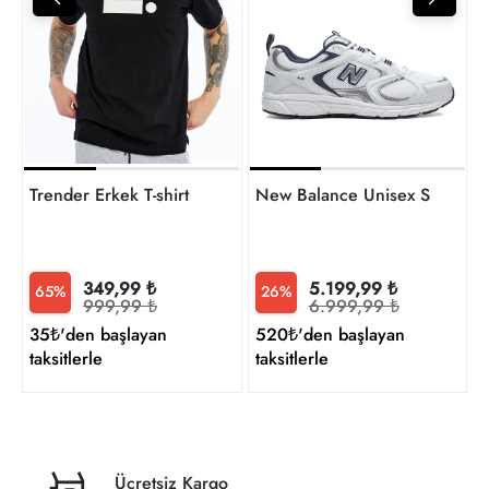
4
t
Trender Erkek T-shirt
New Balance Unisex Sneaker
349,99 ₺
5.199,99 ₺
65%
26%
999,99 ₺
6.999,99 ₺
35₺'den başlayan
520₺'den başlayan
taksitlerle
taksitlerle
Ücretsiz Kargo