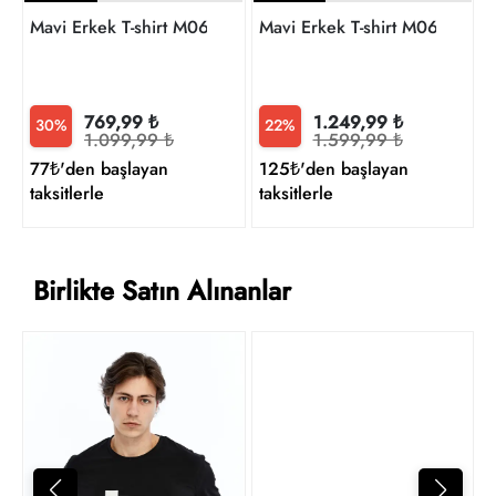
Mavi Erkek T-shirt M0613349-70896
Mavi Erkek T-shirt M0612618
769,99 ₺
1.249,99 ₺
30%
22%
1.099,99 ₺
1.599,99 ₺
77₺'den başlayan
125₺'den başlayan
taksitlerle
taksitlerle
Birlikte Satın Alınanlar