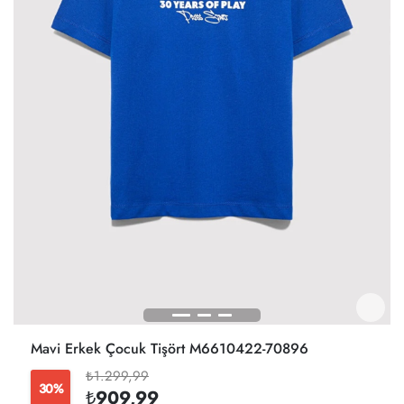
Mavi Erkek Çocuk Tişört M6610422-70896
₺1.299,99
30%
₺909,99