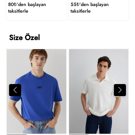
80₺'den başlayan
55₺'den başlayan
taksitlerle
taksitlerle
Size Özel
M
1
t