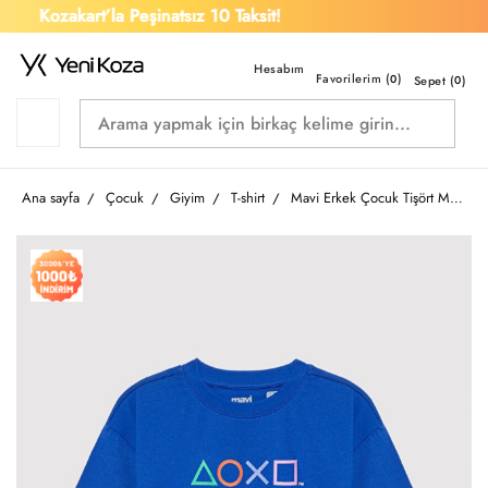
Kozakart’la Peşinatsız 10 Taksit!
İl
Favorilerim (
)
0
Sepet (
0
)
Ana sayfa
Çocuk
Giyim
T-shirt
Mavi Erkek Çocuk Tişört M6610422-70896