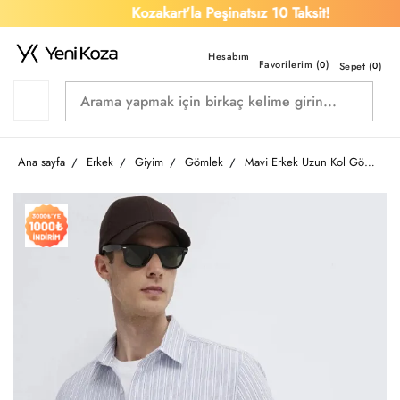
Kozakart’la Peşinatsız 10 Taksit!
Favorilerim (
)
0
Sepet (
0
)
Ana sayfa
Erkek
Giyim
Gömlek
Mavi Erkek Uzun Kol Gömlek M0212006-91561