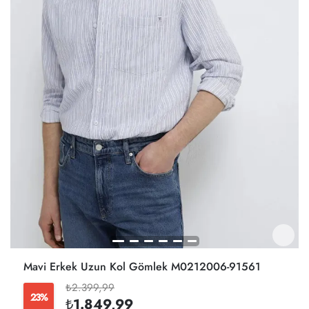
Mavi Erkek Uzun Kol Gömlek M0212006-91561
₺2.399,99
23%
₺1.849,99