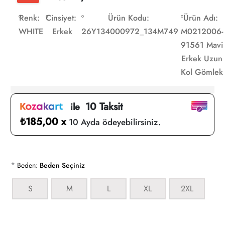
Renk:
Cinsiyet:
Ürün Kodu:
Ürün Adı:
WHITE
Erkek
26Y134000972_134M749
M0212006-
91561 Mavi
Erkek Uzun
Kol Gömlek
10 Taksit
ile
₺185,00 x
10 Ayda ödeyebilirsiniz.
*
Beden:
Beden Seçiniz
S
M
L
XL
2XL