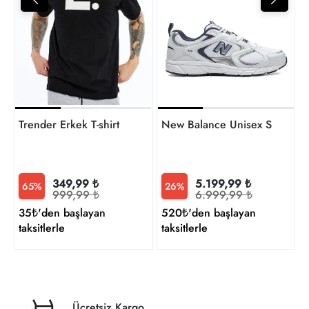
4
t
Trender Erkek T-shirt
New Balance Unisex Sneaker
349,99 ₺
5.199,99 ₺
65%
26%
999,99 ₺
6.999,99 ₺
35₺'den başlayan
520₺'den başlayan
taksitlerle
taksitlerle
Ücretsiz Kargo