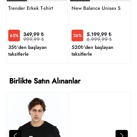
Trender Erkek T-shirt
New Balance Unisex Sneaker
349,99 ₺
5.199,99 ₺
65%
26%
999,99 ₺
6.999,99 ₺
35₺'den başlayan
520₺'den başlayan
taksitlerle
taksitlerle
Birlikte Satın Alınanlar