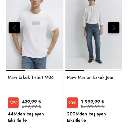
M
4
t
Mavi Erkek T-shirt M0613186-620
Mavi Marlon Erkek Jean Pan
439,99 ₺
1.999,99 ₺
37%
20%
699,99 ₺
2.499,99 ₺
44₺'den başlayan
200₺'den başlayan
taksitlerle
taksitlerle