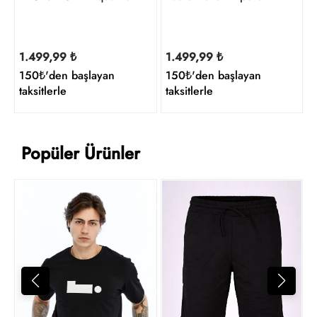
1.499,99 ₺
1.499,99 ₺
150₺'den başlayan
150₺'den başlayan
taksitlerle
taksitlerle
Popüler Ürünler
D
4