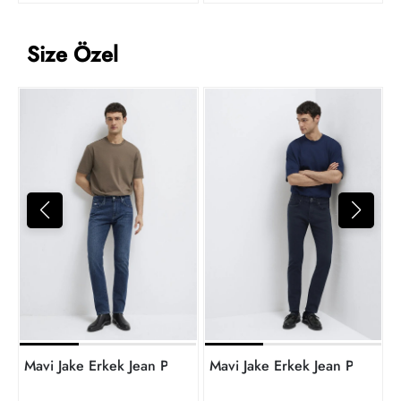
Size Özel
3
t
Mavi Jake Erkek Jean Pantolon M00422A2983
Mavi Jake Erkek Jean Panto