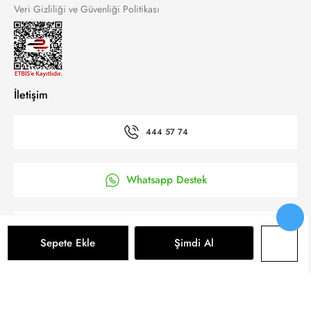
Veri Gizliliği ve Güvenliği Politikası
İletişim
444 57 74
Whatsapp Destek
’a Kolay Başvuru
Sepete Ekle
Şimdi Al
Bizi takip et
Sepete Ekle