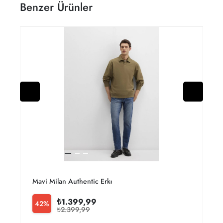
Benzer Ürünler
Mavi Milan Authentic Erkek Jean Pantolon M0081090816
L
₺1.399,99
42%
₺2.399,99