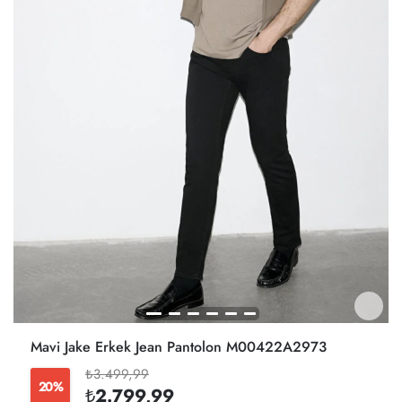
Mavi Jake Erkek Jean Pantolon M00422A2973
₺3.499,99
20%
₺2.799,99