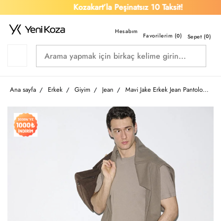
Kozakart’la Peşinatsız 10 Taksit!
Favorilerim (
)
0
Sepet (
0
)
Ana sayfa
Erkek
Giyim
Jean
Mavi Jake Erkek Jean Pantolon M00422A2973