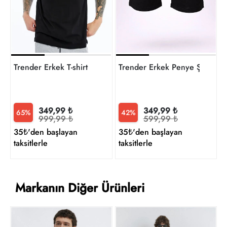
t
Trender Erkek Penye Şort
Trender Erkek T-shirt
349,99 ₺
349,99 ₺
42%
65%
599,99 ₺
999,99 ₺
35₺'den başlayan
35₺'den başlayan
taksitlerle
taksitlerle
Markanın Diğer Ürünleri