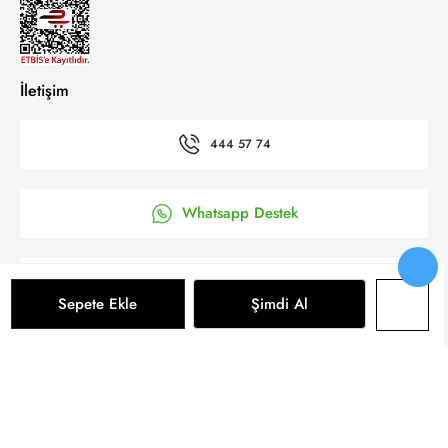
İletişim
444 57 74
Whatsapp Destek
’a Kolay Başvuru
Sepete Ekle
Şimdi Al
Bizi takip et
Sepete Ekle
© 2025 Yeni Koza Tüm Hakkı Saklıdır.