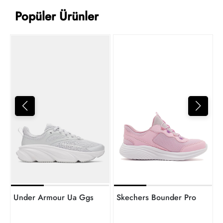
Popüler Ürünler
7
t
Under Armour Ua Ggs Rogue 6 Kız Çocuk Spor Ayakkabı
Skechers Bounder Pro Kız Ço