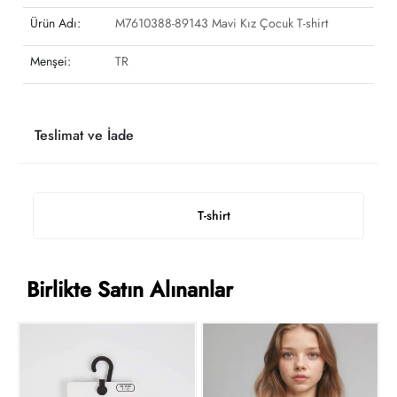
Ürün Adı:
M7610388-89143 Mavi Kız Çocuk T-shirt
Menşei:
TR
Teslimat ve İade
T-shirt
Birlikte Satın Alınanlar
Y