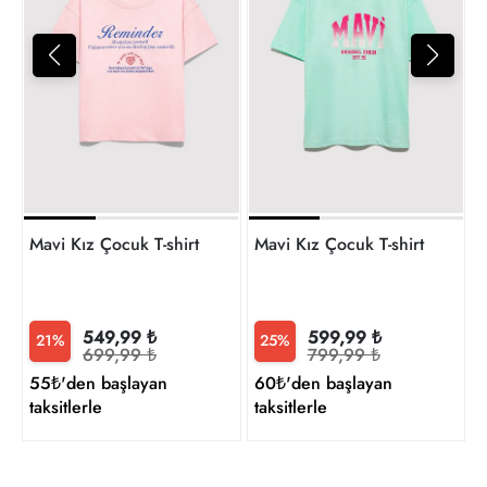
8
t
Mavi Kız Çocuk T-shirt M7610398-71007
Mavi Kız Çocuk T-shirt M761
549,99 ₺
599,99 ₺
21%
25%
699,99 ₺
799,99 ₺
55₺'den başlayan
60₺'den başlayan
taksitlerle
taksitlerle