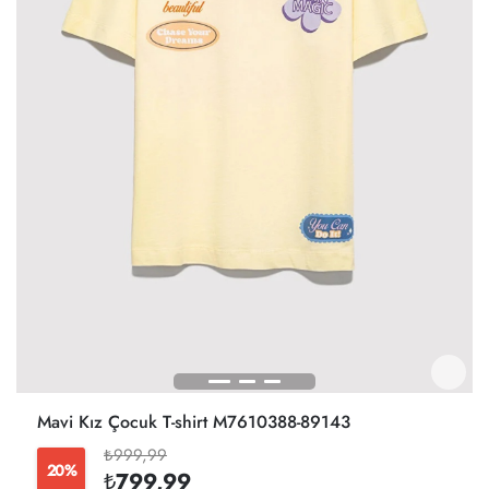
Mavi Kız Çocuk T-shirt M7610388-89143
₺999,99
20%
₺799,99