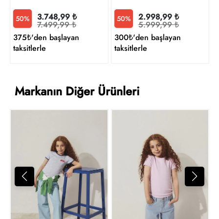
3.748,99 ₺
2.998,99 ₺
50%
50%
7.499,99 ₺
5.999,99 ₺
375₺'den başlayan
300₺'den başlayan
taksitlerle
taksitlerle
Markanın Diğer Ürünleri
8
t