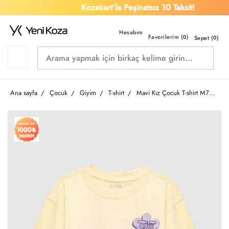
Kozakart’la Peşinatsız 10 Taksit!
Favorilerim (
)
0
Sepet (
0
)
Ana sayfa
Çocuk
Giyim
T-shirt
Mavi Kız Çocuk T-shirt M7610388-89143