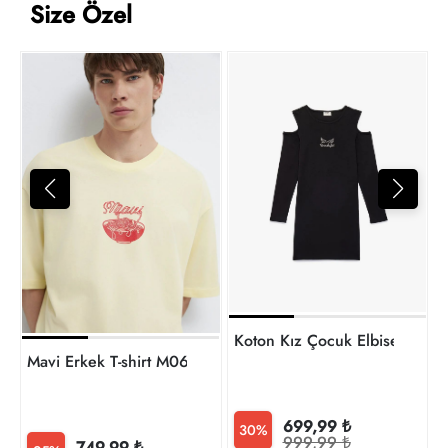
Size Özel
9
t
Koton Kız Çocuk Elbise 6SK
Mavi Erkek T-shirt M0613373-89143
699,99 ₺
30%
999,99 ₺
749,99 ₺