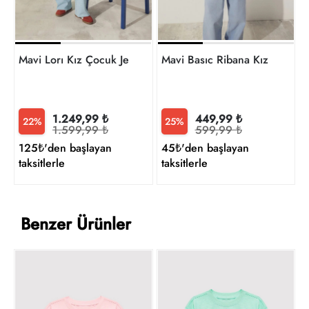
Mavi Lorı Kız Çocuk Jean Pantolon M7010036-84473
Mavi Basıc Ribana Kız Çocuk
1.249,99 ₺
449,99 ₺
22%
25%
1.599,99 ₺
599,99 ₺
125₺'den başlayan
45₺'den başlayan
taksitlerle
taksitlerle
Benzer Ürünler
M