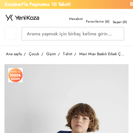
Kozakart’la Peşinatsız 10 Taksit!
İlk 
Favorilerim (
)
0
Sepet (
0
)
Ana sayfa
Çocuk
Giyim
T-shirt
Mavi Miav Baskılı Erkek Çocuk T-shirt M6633270722