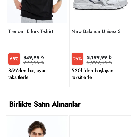
Trender Erkek T-shirt
New Balance Unisex Sneaker
349,99 ₺
5.199,99 ₺
65%
26%
999,99 ₺
6.999,99 ₺
35₺'den başlayan
520₺'den başlayan
taksitlerle
taksitlerle
Birlikte Satın Alınanlar