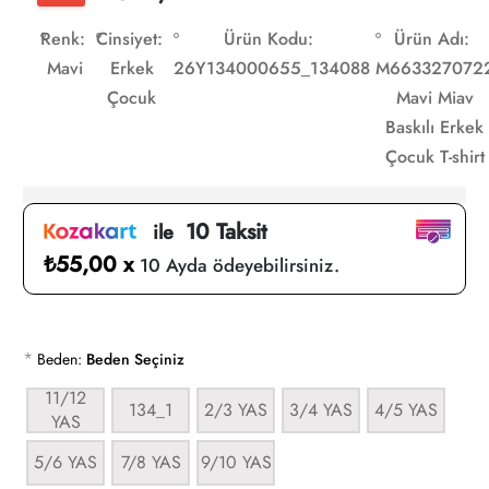
Renk:
Cinsiyet:
Ürün Kodu:
Ürün Adı:
Mavi
Erkek
26Y134000655_134088
M663327072
Çocuk
Mavi Miav
Baskılı Erkek
Çocuk T-shirt
10 Taksit
ile
₺55,00 x
10 Ayda ödeyebilirsiniz.
*
Beden:
Beden Seçiniz
11/12
134_1
2/3 YAS
3/4 YAS
4/5 YAS
YAS
5/6 YAS
7/8 YAS
9/10 YAS