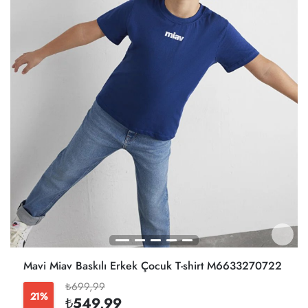
Mavi Miav Baskılı Erkek Çocuk T-shirt M6633270722
₺699,99
21%
₺549,99