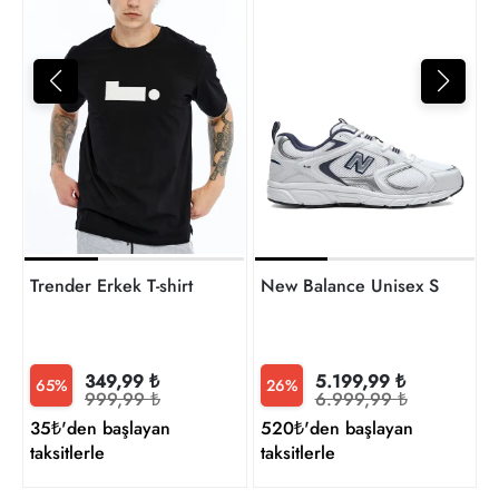
4
t
Trender Erkek T-shirt
New Balance Unisex Sneaker
349,99 ₺
5.199,99 ₺
65%
26%
999,99 ₺
6.999,99 ₺
35₺'den başlayan
520₺'den başlayan
taksitlerle
taksitlerle