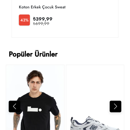
Koton Erkek Çocuk Sweat 6wkb10626tk
₺399,99
43%
₺699,99
Popüler Ürünler
4
t