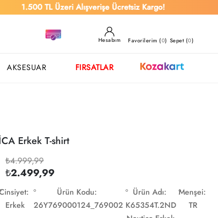
500 TL Üzeri Alışverişe Ücretsiz Kargo!
Hesabım
Favorilerim (
0
)
Sepet (
0
)
AKSESUAR
FIRSATLAR
CA Erkek T-shirt
₺4.999,99
₺2.499,99
Cinsiyet:
Ürün Kodu:
Ürün Adı:
Menşei:
Erkek
26Y769000124_769002
K65354T.2ND
TR