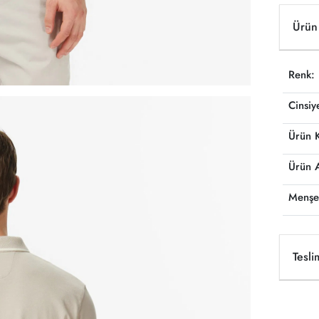
Ürün 
Renk:
Cinsiy
Ürün 
Ürün 
Menşe
Tesli