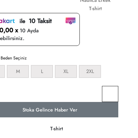
Nautica Erkek
T-shirt
10 Taksit
ile
0,00 x
10 Ayda
bilirsiniz.
:
Beden Seçiniz
M
L
XL
2XL
Stoka Gelince Haber Ver
T-shirt