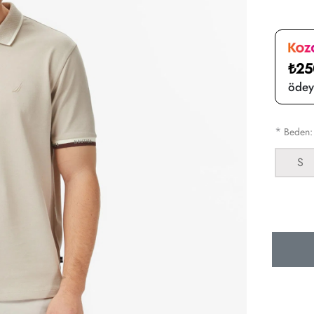
₺25
ödeye
*
Beden
S