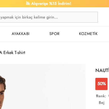
İlk Alışverişe %15 İndirim!
1.
AYAKKABI
SPOR
KOZMETİK
Erkek T-shirt
NAUTİ
50%
Renk:
Bej