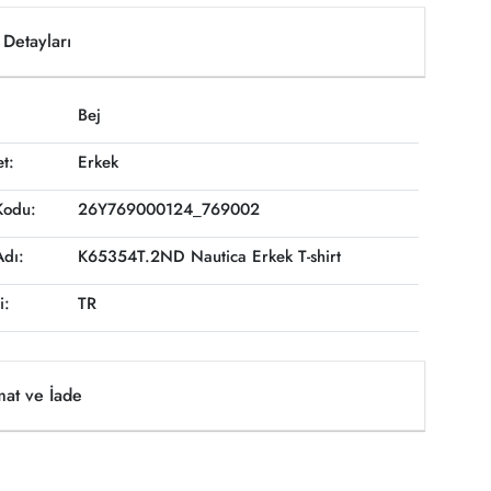
Detayları
Bej
et:
Erkek
Kodu:
26Y769000124_769002
Adı:
K65354T.2ND Nautica Erkek T-shirt
i:
TR
mat ve İade