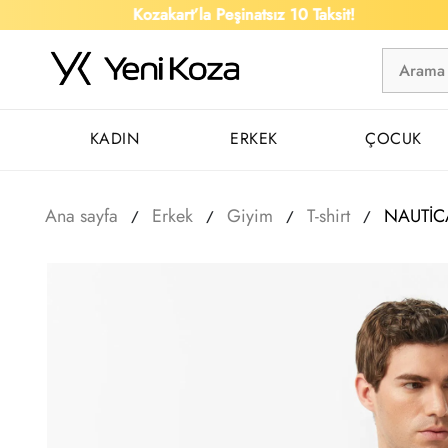
Kozakart’la Peşinatsız 10 Taksit!
KADIN
ERKEK
ÇOCUK
Ana sayfa
Erkek
Giyim
T-shirt
NAUTİCA 