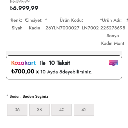
₺5.599,99
₺6.999,99
Renk:
Cinsiyet:
Ürün Kodu:
Ürün Adı:
Siyah
Kadın
26YLN7000027_LN7002
225278698
Sonya
Kadın Mont
10 Taksit
ile
₺700,00 x
10 Ayda ödeyebilirsiniz.
*
Beden:
Beden Seçiniz
36
38
40
42