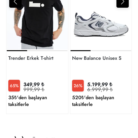
4
t
Trender Erkek T-shirt
New Balance Unisex Sneaker
349,99 ₺
5.199,99 ₺
65%
26%
999,99 ₺
6.999,99 ₺
35₺'den başlayan
520₺'den başlayan
taksitlerle
taksitlerle