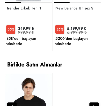
Trender Erkek T-shirt
New Balance Unisex Sneaker
349,99 ₺
5.199,99 ₺
65%
26%
999,99 ₺
6.999,99 ₺
35₺'den başlayan
520₺'den başlayan
taksitlerle
taksitlerle
Birlikte Satın Alınanlar