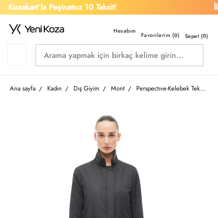
Kozakart’la Peşinatsız 10 Taksit!
İlk
Favorilerim (
)
0
Sepet (
0
)
Ana sayfa
Kadın
Dış Giyim
Mont
Perspectıve-Kelebek Tekstil Kadın Mont