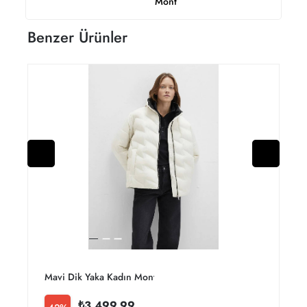
Mont
Benzer Ürünler
Mavi Dik Yaka Kadın Mont M1110714-86412
₺3.499,99