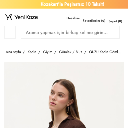
Kozakart’la Peşinatsız 10 Taksit!
Favorilerim (
)
0
Sepet (
0
)
Ana sayfa
Kadın
Giyim
Gömlek / Bluz
QUZU Kadın Gömlek