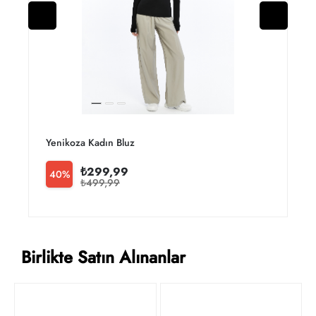
Yenikoza Kadın Bluz
Y
₺299,99
40%
₺499,99
Birlikte Satın Alınanlar
P