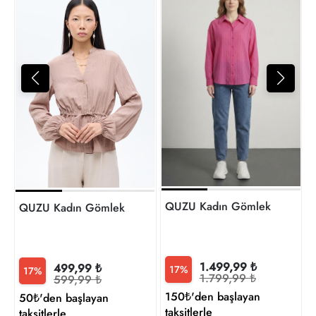
1
t
QUZU Kadın Gömlek
QUZU Kadın Gömlek
1.499,99 ₺
499,99 ₺
17%
17%
1.799,99 ₺
599,99 ₺
150₺'den başlayan
50₺'den başlayan
taksitlerle
taksitlerle