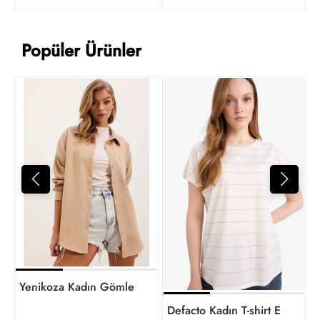
Popüler Ürünler
t
Yenikoza Kadın Gömlek
Defacto Kadın T-shirt E6075