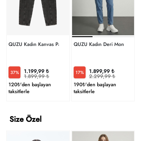
t
QUZU Kadın Kanvas Pantolon
QUZU Kadın Deri Mont ve Ce
1.199,99 ₺
1.899,99 ₺
37%
17%
1.899,99 ₺
2.299,99 ₺
120₺'den başlayan
190₺'den başlayan
taksitlerle
taksitlerle
Size Özel