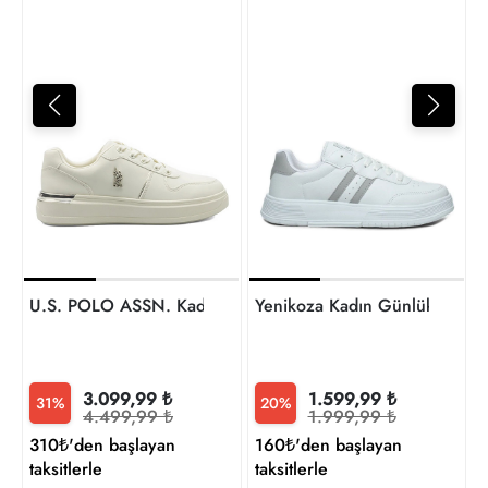
6
t
U.S. POLO ASSN. Kadın Spor Ayakkabı A102158004 ALK
Yenikoza Kadın Günlük Ayakk
3.099,99 ₺
1.599,99 ₺
31%
20%
4.499,99 ₺
1.999,99 ₺
310₺'den başlayan
160₺'den başlayan
taksitlerle
taksitlerle