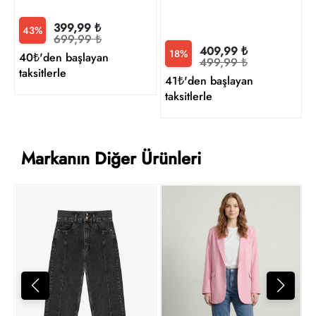
399,99 ₺
43%
699,99 ₺
409,99 ₺
18%
40₺'den başlayan
499,99 ₺
taksitlerle
41₺'den başlayan
taksitlerle
Markanın Diğer Ürünleri
1