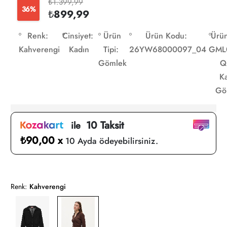
₺1.399,99
36%
₺899,99
Renk:
Cinsiyet:
Ürün
Ürün Kodu:
Ürün
Kahverengi
Kadın
Tipi:
26YW68000097_04
GML
Gömlek
Q
K
Gö
10 Taksit
ile
₺90,00 x
10 Ayda ödeyebilirsiniz.
Renk:
Kahverengi