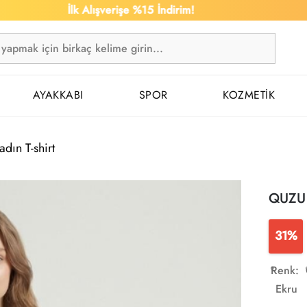
İlk Alışverişe %15 İndirim!
1.5
AYAKKABI
SPOR
KOZMETİK
dın T-shirt
QUZU K
31%
Renk:
Ekru