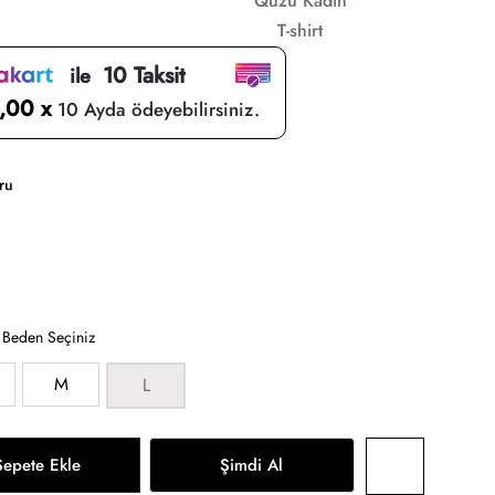
Quzu Kadın
T-shirt
10 Taksit
ile
,00 x
10 Ayda ödeyebilirsiniz.
ru
:
Beden Seçiniz
M
L
Sepete Ekle
Şimdi Al