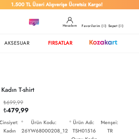
00 TL Üzeri Alışverişe Ücretsiz Kargo!
Hesabım
Favorilerim (
0
)
Sepet (
0
)
AKSESUAR
FIRSATLAR
adın T-shirt
₺699,99
₺479,99
Cinsiyet:
Ürün Kodu:
Ürün Adı:
Menşei:
Kadın
26YW68000208_12
TSH01516
TR