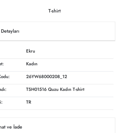
T-shirt
Detayları
Ekru
et:
Kadın
Kodu:
26YW68000208_12
Adı:
TSH01516 Quzu Kadın T-shirt
i:
TR
mat ve İade