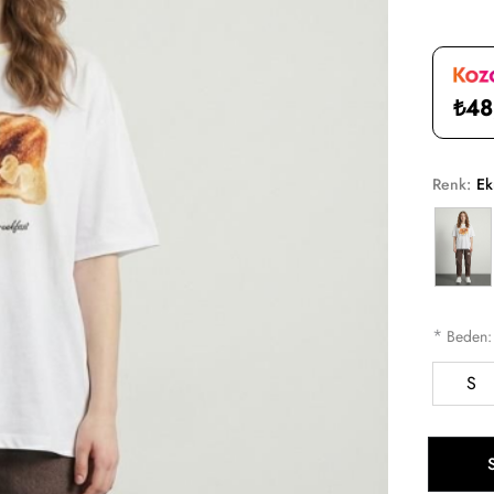
₺48
Renk:
Ek
*
Beden
S