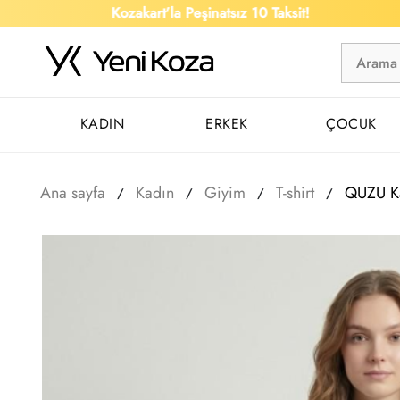
Kozakart’la Peşinatsız 10 Taksit!
KADIN
ERKEK
ÇOCUK
Ana sayfa
Kadın
Giyim
T-shirt
QUZU Ka