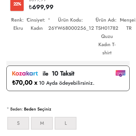
22%
₺699,99
Renk:
Cinsiyet:
Ürün Kodu:
Ürün Adı:
Menşei
Ekru
Kadın
26YW68000256_12
TSH01782
TR
Quzu
Kadın T-
shirt
10 Taksit
ile
₺70,00 x
10 Ayda ödeyebilirsiniz.
*
Beden:
Beden Seçiniz
S
M
L