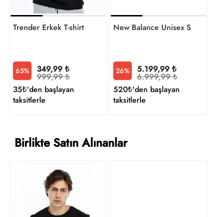
Trender Erkek T-shirt
New Balance Unisex Sneaker
349,99 ₺
5.199,99 ₺
65%
26%
999,99 ₺
6.999,99 ₺
35₺'den başlayan
520₺'den başlayan
taksitlerle
taksitlerle
Birlikte Satın Alınanlar