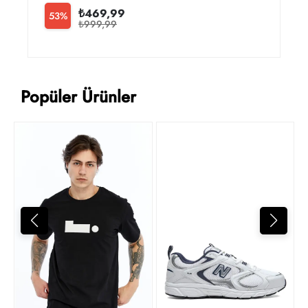
₺469,99
53%
₺999,99
Popüler Ürünler
4
t