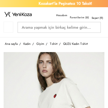
Kozakart’la Peşinatsız 10 Taksit!
Favorilerim (
)
0
Sepet (
0
)
Ana sayfa
Kadın
Giyim
T-shirt
QUZU Kadın T-shirt