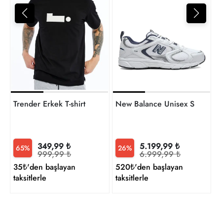
4
t
Trender Erkek T-shirt
New Balance Unisex Sneaker
349,99 ₺
5.199,99 ₺
65%
26%
999,99 ₺
6.999,99 ₺
35₺'den başlayan
520₺'den başlayan
taksitlerle
taksitlerle