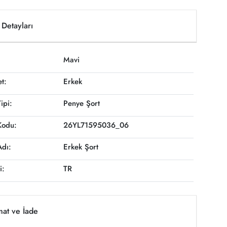
Detayları
Mavi
et:
Erkek
ipi:
Penye Şort
Kodu:
26YL71595036_06
Adı:
Erkek Şort
i:
TR
mat ve İade