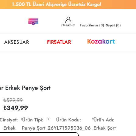
.500 TL Üzeri Alışverişe Ücretsiz Kargo!
Hesabım
Favorilerim (
0
)
Sepet (
0
)
AKSESUAR
FIRSATLAR
r Erkek Penye Şort
₺599,99
₺349,99
Cinsiyet:
Ürün Tipi:
Ürün Kodu:
Ürün Adı:
Erkek
Penye Şort
26YL71595036_06
Erkek Şort