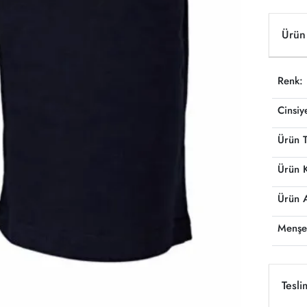
Ürün 
Renk:
Cinsiy
Ürün T
Ürün 
Ürün 
Menşe
Tesli