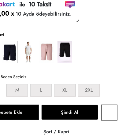
10 Taksit
ile
,00 x
10 Ayda ödeyebilirsiniz.
vi
:
Beden Seçiniz
M
L
XL
2XL
Sepete Ekle
Şimdi Al
Şort / Kapri