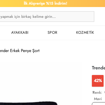
İlk Alışverişe %15 İndirim!
1
AYAKKABI
SPOR
KOZMETİK
ender Erkek Penye Şort
Trende
42%
Renk:
Mavi