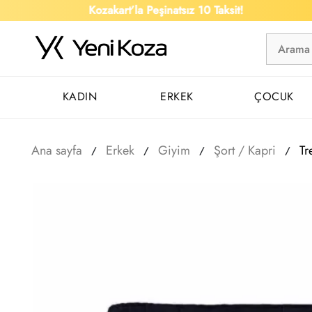
Kozakart’la Peşinatsız 10 Taksit!
KADIN
ERKEK
ÇOCUK
Ana sayfa
Erkek
Giyim
Şort / Kapri
Tr