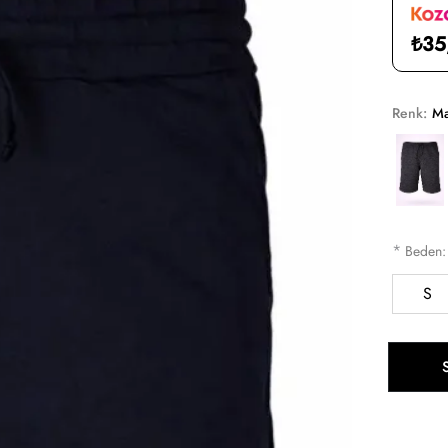
₺35
Renk:
Ma
*
Beden
S