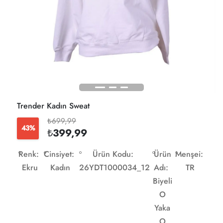
Trender Kadın Sweat
₺699,99
43%
₺399,99
Renk:
Cinsiyet:
Ürün Kodu:
Ürün
Menşei:
Ekru
Kadın
26YDT1000034_12
Adı:
TR
Biyeli
O
Yaka
O