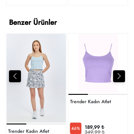
Benzer Ürünler
T
2
t
Trender Kadın Atlet
189,99 ₺
46%
Trender Kadın Atlet
349,99 ₺