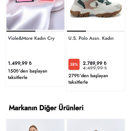
Viole&More Kadın Crystal 100 Ml Edc
U.S. Polo Assn. Kadın Günlü
1.499,99 ₺
2.789,99 ₺
38%
4.499,99 ₺
150₺'den başlayan
279₺'den başlayan
taksitlerle
taksitlerle
Markanın Diğer Ürünleri