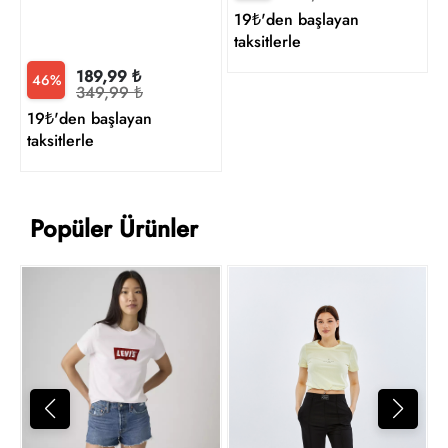
19₺'den başlayan
taksitlerle
189,99 ₺
46%
349,99 ₺
19₺'den başlayan
taksitlerle
Popüler Ürünler
T
3