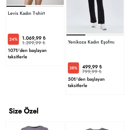
t
Levis Kadın T-shirt
1.069,99 ₺
24%
Yenikoza Kadın Eşofman
1.399,99 ₺
107₺'den başlayan
taksitlerle
499,99 ₺
38%
799,99 ₺
50₺'den başlayan
taksitlerle
Size Özel