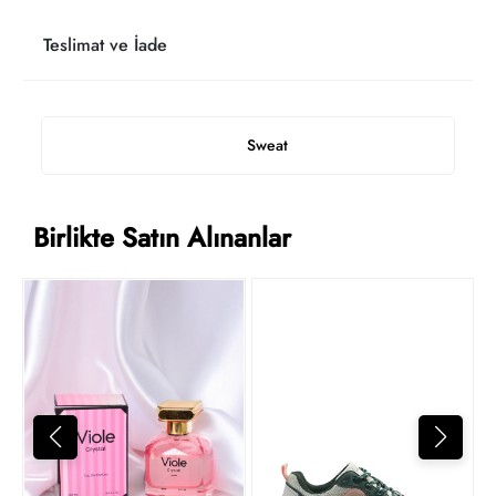
Teslimat ve İade
Sweat
Birlikte Satın Alınanlar
Y
6
t