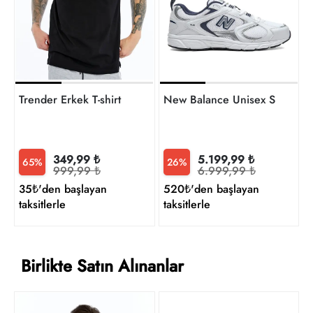
t
Trender Erkek T-shirt
New Balance Unisex Sneaker
349,99 ₺
5.199,99 ₺
65%
26%
999,99 ₺
6.999,99 ₺
35₺'den başlayan
520₺'den başlayan
taksitlerle
taksitlerle
Birlikte Satın Alınanlar