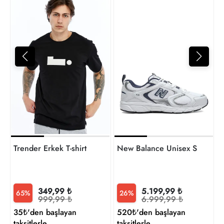
4
t
Trender Erkek T-shirt
New Balance Unisex Sneaker
349,99 ₺
5.199,99 ₺
65%
26%
999,99 ₺
6.999,99 ₺
35₺'den başlayan
520₺'den başlayan
taksitlerle
taksitlerle