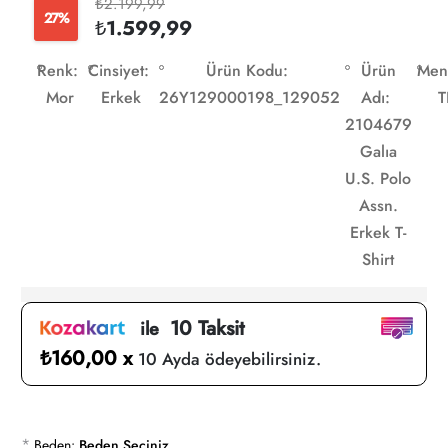
₺2.199,99
27%
₺1.599,99
Renk:
Cinsiyet:
Ürün Kodu:
Ürün
Men
Mor
Erkek
26Y129000198_129052
Adı:
T
2104679
Galıa
U.S. Polo
Assn.
Erkek T-
Shirt
10 Taksit
ile
₺160,00 x
10 Ayda ödeyebilirsiniz.
*
Beden:
Beden Seçiniz