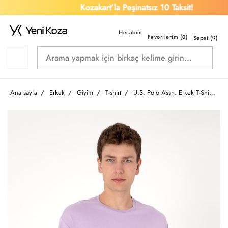
Kozakart’la Peşinatsız 10 Taksit!
Favorilerim (
)
0
Sepet (
0
)
Ana sayfa
Erkek
Giyim
T-shirt
U.S. Polo Assn. Erkek T-Shirt 2104679 Galıa