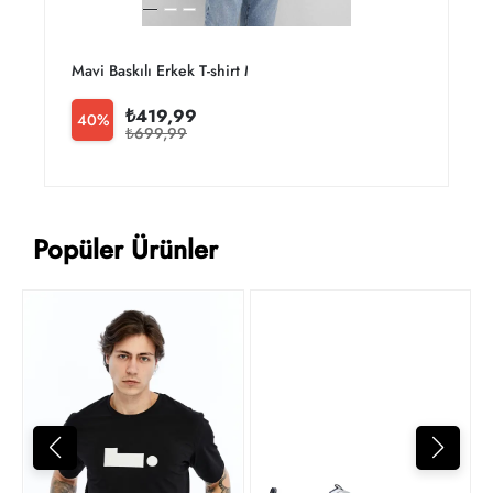
Mavi Baskılı Erkek T-shirt M0610943-70144
M
₺419,99
40%
₺699,99
Popüler Ürünler
4