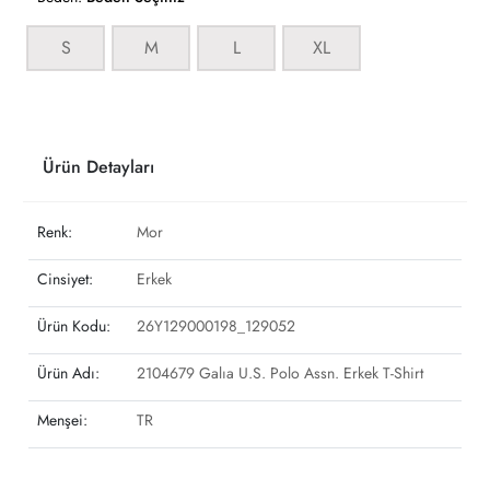
S
M
L
XL
Ürün Detayları
Renk:
Mor
Cinsiyet:
Erkek
Ürün Kodu:
26Y129000198_129052
Ürün Adı:
2104679 Galıa U.S. Polo Assn. Erkek T-Shirt
Menşei:
TR