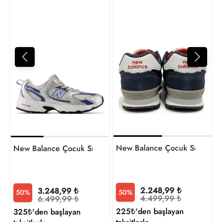
3
t
New Balance Çocuk Sneaker
New Balance Çocuk Sneaker
2.248,99 ₺
3.248,99 ₺
50%
50%
4.499,99 ₺
6.499,99 ₺
225₺'den başlayan
325₺'den başlayan