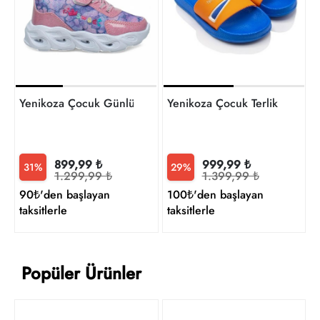
t
Yenikoza Çocuk Günlük Ayakkabı
Yenikoza Çocuk Terlik
899,99 ₺
999,99 ₺
31%
29%
1.299,99 ₺
1.399,99 ₺
90₺'den başlayan
100₺'den başlayan
taksitlerle
taksitlerle
Popüler Ürünler