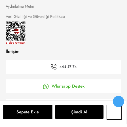
Aydınlatma Metni
Veri Gizliliği ve Güvenliği Politikası
İletişim
444 57 74
Whatsapp Destek
’a Kolay Başvuru
Sepete Ekle
Şimdi Al
Bizi takip et