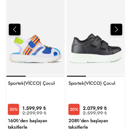
2
t
Sportek(VİCCO) Çocuk Günlü
Sportek(VİCCO) Çocuk Sandalet
2.079,99 ₺
1.599,99 ₺
20%
30%
2.599,99 ₺
2.299,99 ₺
208₺'den başlayan
160₺'den başlayan
taksitlerle
taksitlerle