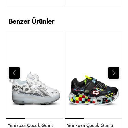
Benzer Ürünler
Y
1
t
Yenikoza Çocuk Günlük Ayakk
Yenikoza Çocuk Günlük Ayakkabı