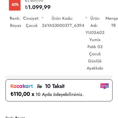
₺1.899,99
42%
₺1.099,99
Renk:
Cinsiyet:
Ürün Kodu:
Ürün
Menşe
Beyaz
Çocuk
26YAS3000377_6394
Adı:
TR
YU05A03
Yumix
Patik 03
Çocuk
Günlük
Ayakkabı
10 Taksit
ile
₺110,00 x
10 Ayda ödeyebilirsiniz.