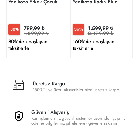
Yenikoza Erkek Çocuk Gömlek
Yenikoza Kadın Bluz
799,99 ₺
1.599,99 ₺
38%
36%
1.299,99 ₺
2.499,99 ₺
80₺'den başlayan
160₺'den başlayan
taksitlerle
taksitlerle
Ücretsiz Kargo
1500 TL ve üzeri alışverişlerinize ücretsiz kargo.
Güvenli Alışveriş
Kart işlemleriniz güvenli sistemler üzerinden yapılır,
ödeme bilgileriniz şifrelenerek güvenle saklanır.