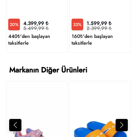
1.599,99 ₺
4.399,99 ₺
33%
20%
2.399,99 ₺
5.499,99 ₺
160₺'den başlayan
440₺'den başlayan
taksitlerle
taksitlerle
Markanın Diğer Ürünleri
Y
1