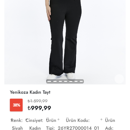
Yenikoza Kadın Tayt
₺1.599,99
38%
₺999,99
Renk:
Cinsiyet:
Ürün
Ürün Kodu:
Ürün
Siyah
Kadın
Tipi:
26YR27000014_01
Adı: