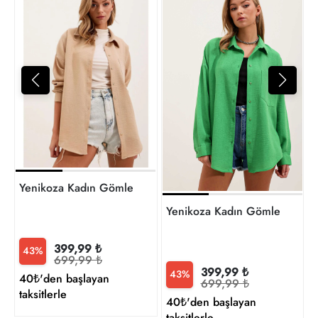
Y
6
t
Yenikoza Kadın Gömlek
Yenikoza Kadın Gömlek
399,99 ₺
43%
699,99 ₺
399,99 ₺
43%
40₺'den başlayan
699,99 ₺
taksitlerle
40₺'den başlayan
taksitlerle