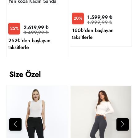
Yenikoza Kadın Sandalet
1.599,99 ₺
20%
1.999,99 ₺
2.619,99 ₺
25%
160₺'den başlayan
3.499,99 ₺
taksitlerle
262₺'den başlayan
taksitlerle
Size Özel
Y