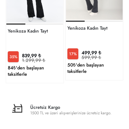
5
t
Yenikoza Kadın Tayt
Yenikoza Kadın Tayt
499,99 ₺
17%
839,99 ₺
35%
599,99 ₺
1.299,99 ₺
50₺'den başlayan
84₺'den başlayan
taksitlerle
taksitlerle
Ücretsiz Kargo
1500 TL ve üzeri alışverişlerinize ücretsiz kargo.