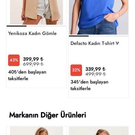
t
Yenikoza Kadın Gömlek
Defacto Kadın T-shirt W957
399,99 ₺
43%
699,99 ₺
339,99 ₺
32%
40₺'den başlayan
499,99 ₺
taksitlerle
34₺'den başlayan
taksitlerle
Markanın Diğer Ürünleri