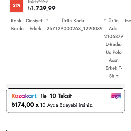
₺2.199,99
21%
₺1.739,99
Renk:
Cinsiyet:
Ürün Kodu:
Ürün
Me
Bordo
Erkek
26Y129000263_1290039
Adı:
2106879
D-Redıo
Us Polo
Assn
Erkek T-
Shirt
10 Taksit
ile
₺174,00 x
10 Ayda ödeyebilirsiniz.