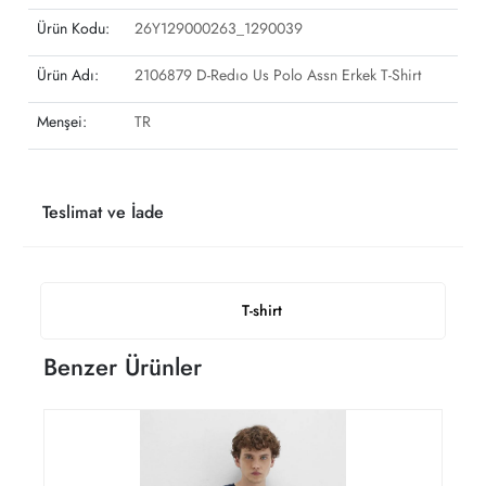
Ürün Kodu:
26Y129000263_1290039
Ürün Adı:
2106879 D-Redıo Us Polo Assn Erkek T-Shirt
Menşei:
TR
Teslimat ve İade
T-shirt
Benzer Ürünler