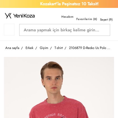
Kozakart’la Peşinatsız 10 Taksit!
Favorilerim (
)
0
Sepet (
0
)
Ana sayfa
Erkek
Giyim
T-shirt
2106879 D-Redıo Us Polo Assn Erkek T-Shirt