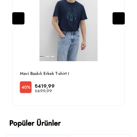
Mavi Baskılı Erkek T-shirt M0610943-70144
M
₺419,99
40%
₺699,99
Popüler Ürünler