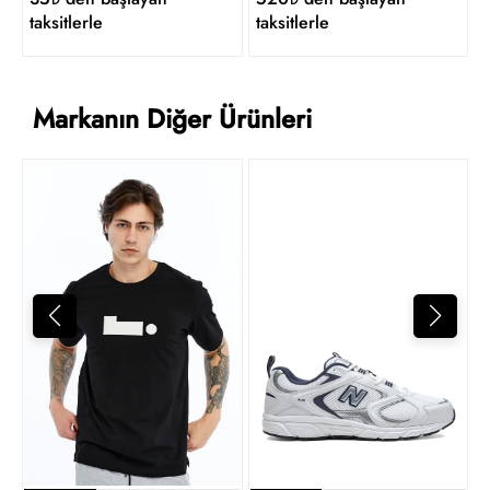
taksitlerle
taksitlerle
Markanın Diğer Ürünleri
T
2
t