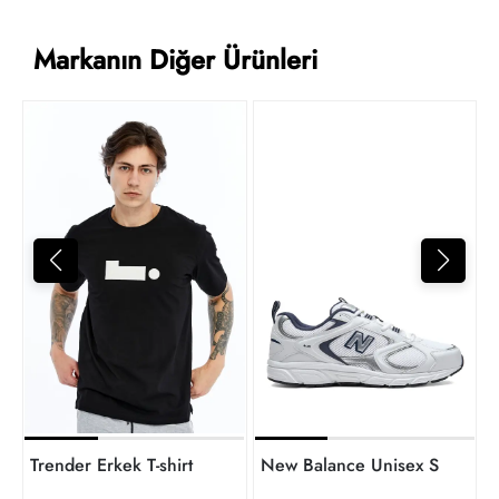
Markanın Diğer Ürünleri
T
2
t
Trender Erkek T-shirt
New Balance Unisex Sneaker