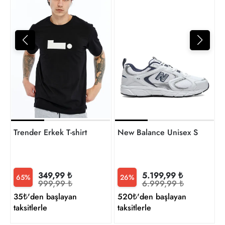
2
t
Trender Erkek T-shirt
New Balance Unisex Sneaker
349,99 ₺
5.199,99 ₺
65%
26%
999,99 ₺
6.999,99 ₺
35₺'den başlayan
520₺'den başlayan
taksitlerle
taksitlerle