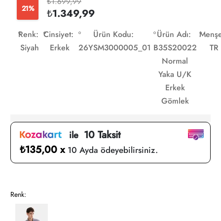
₺1.699,99
21%
₺1.349,99
Renk:
Cinsiyet:
Ürün Kodu:
Ürün Adı:
Menşe
Siyah
Erkek
26YSM3000005_01
B35S20022
TR
Normal
Yaka U/K
Erkek
Gömlek
10 Taksit
ile
₺135,00 x
10 Ayda ödeyebilirsiniz.
Renk: