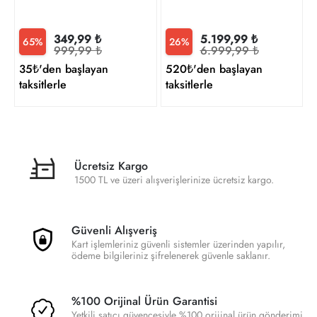
349,99 ₺
5.199,99 ₺
65%
26%
999,99 ₺
6.999,99 ₺
35₺'den başlayan
520₺'den başlayan
taksitlerle
taksitlerle
Ücretsiz Kargo
1500 TL ve üzeri alışverişlerinize ücretsiz kargo.
Güvenli Alışveriş
Kart işlemleriniz güvenli sistemler üzerinden yapılır,
ödeme bilgileriniz şifrelenerek güvenle saklanır.
%100 Orijinal Ürün Garantisi
Yetkili satıcı güvencesiyle %100 orijinal ürün gönderimi