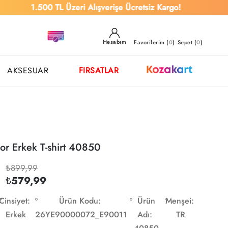
1.500 TL Üzeri Alışverişe Ücretsiz Kargo!
Hesabım
Favorilerim (
0
)
Sepet (
0
)
AKSESUAR
FIRSATLAR
or Erkek T-shirt 40850
₺899,99
₺579,99
Cinsiyet:
Ürün Kodu:
Ürün
Menşei:
Erkek
26YE90000072_E90011
Adı:
TR