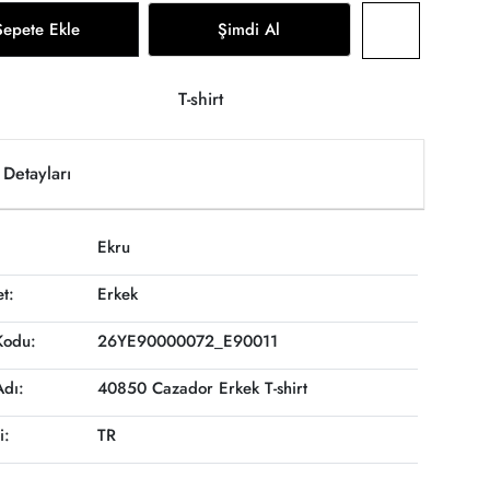
Sepete Ekle
Şimdi Al
T-shirt
Detayları
Ekru
et:
Erkek
Kodu:
26YE90000072_E90011
Adı:
40850 Cazador Erkek T-shirt
i:
TR