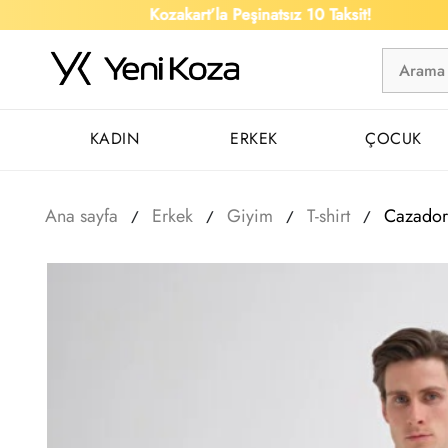
Kozakart’la Peşinatsız 10 Taksit!
KADIN
ERKEK
ÇOCUK
Ana sayfa
Erkek
Giyim
T-shirt
Cazador 