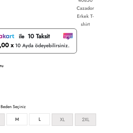
40850
Cazador
Erkek T-
shirt
10 Taksit
ile
,00 x
10 Ayda ödeyebilirsiniz.
ru
:
Beden Seçiniz
M
L
XL
2XL