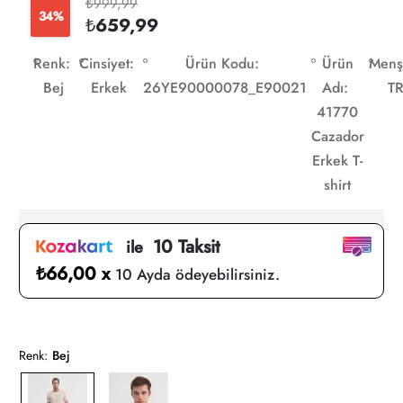
₺999,99
34%
₺659,99
Renk:
Cinsiyet:
Ürün Kodu:
Ürün
Menş
Bej
Erkek
26YE90000078_E90021
Adı:
T
41770
Cazador
Erkek T-
shirt
10 Taksit
ile
₺66,00 x
10 Ayda ödeyebilirsiniz.
Renk:
Bej