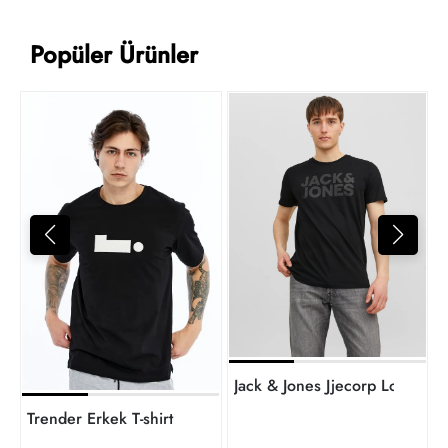
Popüler Ürünler
L
1
t
Trender Erkek T-shirt