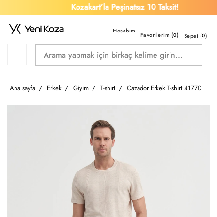
Kozakart’la Peşinatsız 10 Taksit!
Favorilerim (
)
0
Sepet (
0
)
Ana sayfa
Erkek
Giyim
T-shirt
Cazador Erkek T-shirt 41770