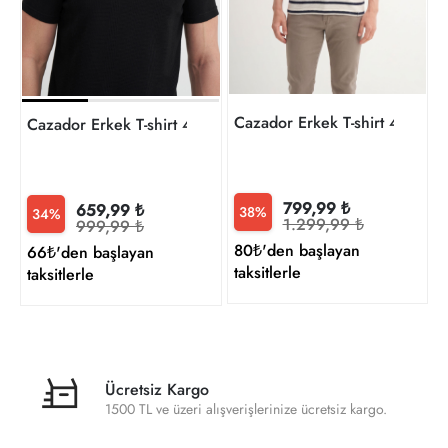
Cazador Erkek T-shirt 44020
Cazador Erkek T-shirt 41770
799,99 ₺
659,99 ₺
38%
34%
1.299,99 ₺
999,99 ₺
80₺'den başlayan
66₺'den başlayan
taksitlerle
taksitlerle
Ücretsiz Kargo
1500 TL ve üzeri alışverişlerinize ücretsiz kargo.