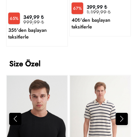
399,99 ₺
67%
1.199,99 ₺
349,99 ₺
65%
40₺'den başlayan
999,99 ₺
taksitlerle
35₺'den başlayan
taksitlerle
Size Özel
C
7
t