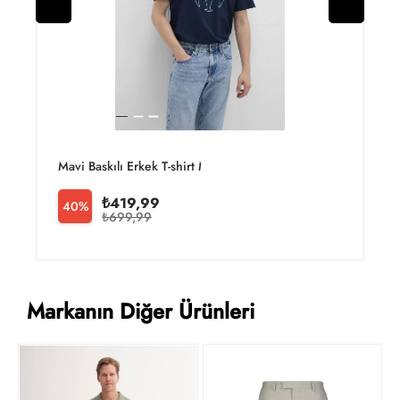
Mavi Baskılı Erkek T-shirt M0610943-70144
M
₺419,99
40%
₺699,99
Markanın Diğer Ürünleri