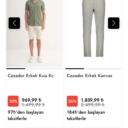
1
t
Cazador Erkek Kısa Kol Gömlek 20000
Cazador Erkek Kanvas Pantol
969,99 ₺
1.839,99 ₺
35%
26%
1.499,99 ₺
2.499,99 ₺
97₺'den başlayan
184₺'den başlayan
taksitlerle
taksitlerle