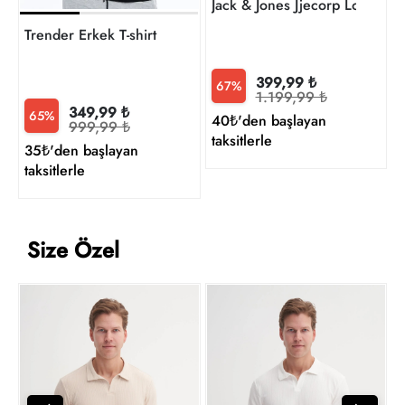
Trender Erkek T-shirt
399,99 ₺
67%
1.199,99 ₺
349,99 ₺
65%
40₺'den başlayan
999,99 ₺
taksitlerle
35₺'den başlayan
taksitlerle
Size Özel
C