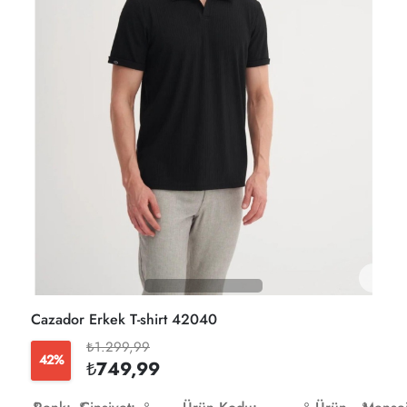
Cazador Erkek T-shirt 42040
₺1.299,99
42%
₺749,99