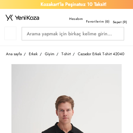
Kozakart’la Peşinatsız 10 Taksit!
Favorilerim (
)
0
Sepet (
0
)
Ana sayfa
Erkek
Giyim
T-shirt
Cazador Erkek T-shirt 42040