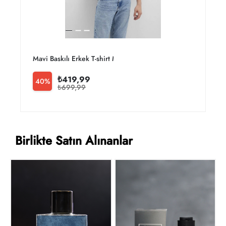
Mavi Baskılı Erkek T-shirt M0610943-70144
M
₺419,99
40%
₺699,99
Birlikte Satın Alınanlar