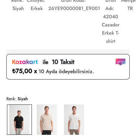
Renk:
Cinsiyet:
Ürün Kodu:
Ürün
Menşei
Siyah
Erkek
26YE90000081_E9001
Adı:
TR
42040
Cazador
Erkek T-
shirt
10 Taksit
ile
₺75,00 x
10 Ayda ödeyebilirsiniz.
Renk:
Siyah