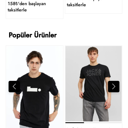
158₺'den başlayan
taksitlerle
taksitlerle
Popüler Ürünler
4
t