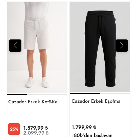
C
1
t
Cazador Erkek Eşofman Alt 8
Cazador Erkek Kot&Kanvas Kapri 60090
1.799,99 ₺
1.579,99 ₺
25%
2.099,99 ₺
180₺'den başlayan