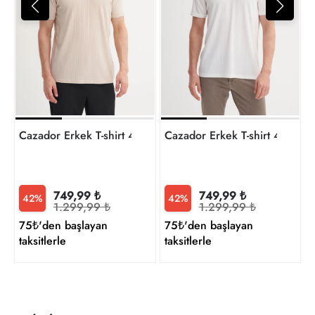
5
t
Cazador Erkek T-shirt 42040
Cazador Erkek T-shirt 42040
749,99 ₺
749,99 ₺
42%
42%
1.299,99 ₺
1.299,99 ₺
75₺'den başlayan
75₺'den başlayan
taksitlerle
taksitlerle