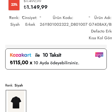
₺1.499,99
23%
₺1.149,99
Renk:
Cinsiyet:
Ürün Kodu:
Ürün Adı:
Siyah
Erkek
26Y801002322_D801007
G7408AX/B
Defacto Erk
Kısa Kol Gö
10 Taksit
ile
₺115,00 x
10 Ayda ödeyebilirsiniz.
Renk:
Siyah