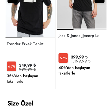
1
t
Trender Erkek T-shirt
399,99 ₺
67%
1.199,99 ₺
349,99 ₺
65%
40₺'den başlayan
999,99 ₺
taksitlerle
35₺'den başlayan
taksitlerle
Size Özel