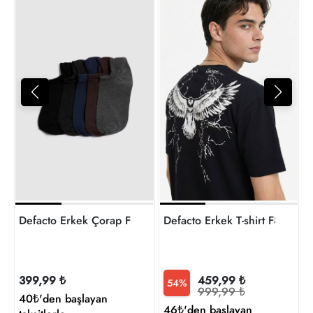
8
t
Defacto Erkek Çorap F5324AX/KR1
Defacto Erkek T-shirt F8170
399,99 ₺
459,99 ₺
54%
999,99 ₺
40₺'den başlayan
46₺'den başlayan