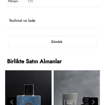
Menşei:
CN
Teslimat ve İade
Gömlek
Birlikte Satın Alınanlar
L