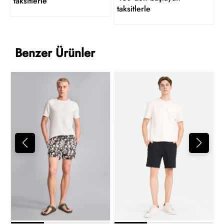
taksitlerle
taksitlerle
Benzer Ürünler
6
t