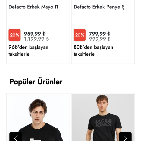
Defacto Erkek Mayo I1788AX/BK81
Defacto Erkek Penye Şort B
959,99 ₺
799,99 ₺
20%
20%
1.199,99 ₺
999,99 ₺
96₺'den başlayan
80₺'den başlayan
taksitlerle
taksitlerle
Popüler Ürünler
Y