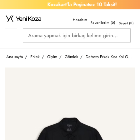
Kozakart’la Peşinatsız 10 Taksit!
Favorilerim (
)
0
Sepet (
0
)
Ana sayfa
Erkek
Giyim
Gömlek
Defacto Erkek Kısa Kol Gömlek G7408AX/BK81