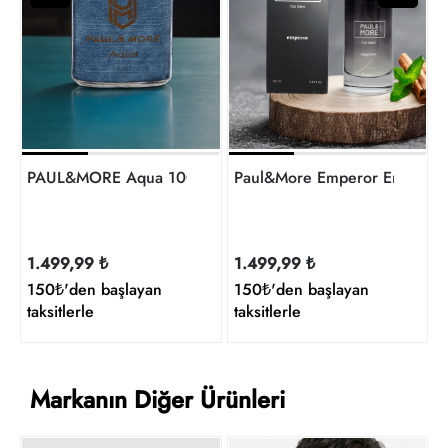
1
t
PAUL&MORE Aqua 100Ml Erkek Parfüm
Paul&More Emperor Erkek 
1.499,99 ₺
1.499,99 ₺
150₺'den başlayan
150₺'den başlayan
taksitlerle
taksitlerle
Markanın Diğer Ürünleri