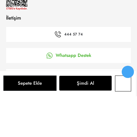
İletişim
444 57 74
Whatsapp Destek
’a Kolay Başvuru
Sepete Ekle
Şimdi Al
Bizi takip et
Sepete Ekle
© 2025 Yeni Koza Tüm Hakkı Saklıdır.