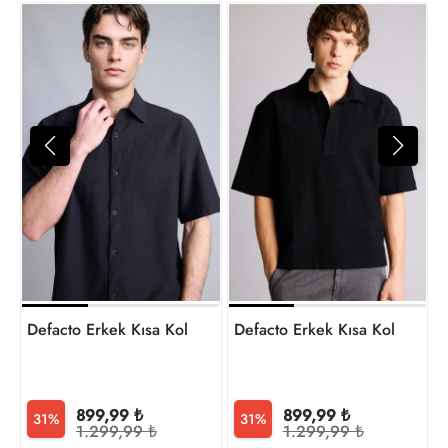
1
t
Defacto Erkek Kısa Kol Gömlek F7974AX/BK81
Defacto Erkek Kısa Kol Göm
899,99 ₺
899,99 ₺
31%
31%
1.299,99 ₺
1.299,99 ₺