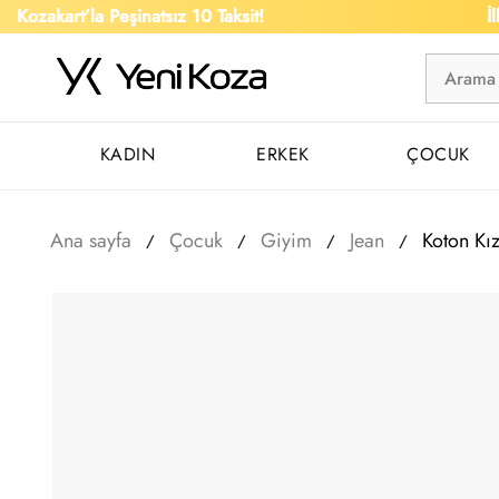
rt’la Peşinatsız 10 Taksit!
İlk Alışve
KADIN
ERKEK
ÇOCUK
Ana sayfa
Çocuk
Giyim
Jean
Koton Kı