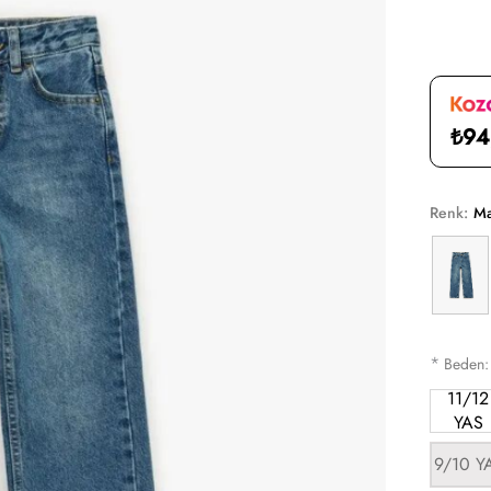
₺94
Renk:
Ma
*
Beden
11/12
YAS
9/10 Y