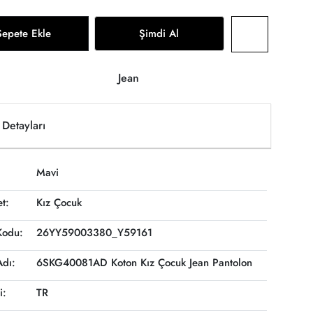
Sepete Ekle
Şimdi Al
Jean
Detayları
Mavi
et:
Kız Çocuk
Kodu:
26YY59003380_Y59161
Adı:
6SKG40081AD Koton Kız Çocuk Jean Pantolon
i:
TR