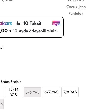
Çocuk
Koton Kız
Çocuk Jean
Pantolon
10 Taksit
ile
,00 x
10 Ayda ödeyebilirsiniz.
vi
:
Beden Seçiniz
13/14
6/7 YAS
7/8 YAS
5/6 YAS
YAS
AS