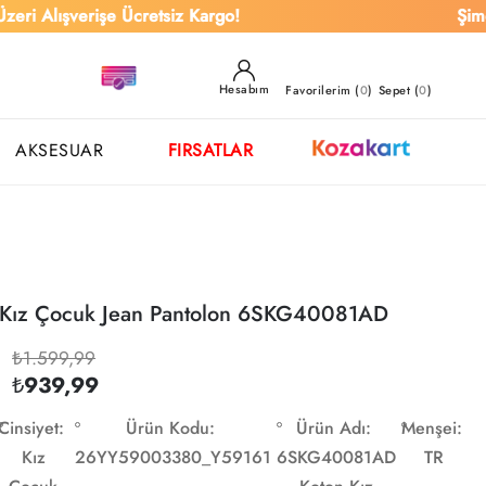
şverişe Ücretsiz Kargo!
Şimdi Al, S
Hesabım
Favorilerim (
0
)
Sepet (
0
)
AKSESUAR
FIRSATLAR
 Kız Çocuk Jean Pantolon 6SKG40081AD
₺1.599,99
₺939,99
Cinsiyet:
Ürün Kodu:
Ürün Adı:
Menşei:
Kız
26YY59003380_Y59161
6SKG40081AD
TR