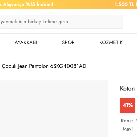
rişe %15 İndirim!
1.500 TL Üzeri Alı
AYAKKABI
SPOR
KOZMETİK
z Çocuk Jean Pantolon 6SKG40081AD
Koton
41%
Renk:
Mavi