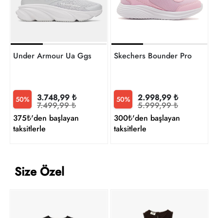
Under Armour Ua Ggs Rogue 6 Kız Çocuk Spor Ayakkabı
Skechers Bounder Pro Kız Ço
3.748,99 ₺
2.998,99 ₺
50%
50%
7.499,99 ₺
5.999,99 ₺
375₺'den başlayan
300₺'den başlayan
taksitlerle
taksitlerle
Size Özel
S