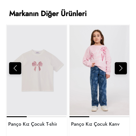
Markanın Diğer Ürünleri
P
6
t
Panço Kız Çocuk T-shirt
Panço Kız Çocuk Kanvas Pant