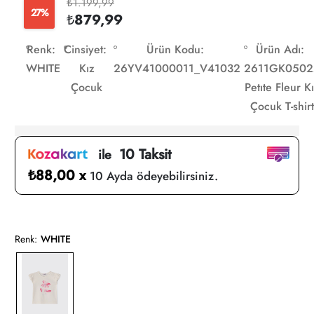
₺1.199,99
27%
₺879,99
Renk:
Cinsiyet:
Ürün Kodu:
Ürün Adı:
WHITE
Kız
26YV41000011_V41032
2611GK0502
Çocuk
Petıte Fleur K
Çocuk T-shirt
10 Taksit
ile
₺88,00 x
10 Ayda ödeyebilirsiniz.
Renk:
WHITE