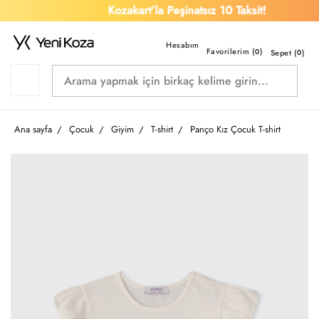
Kozakart’la Peşinatsız 10 Taksit!
Favorilerim (
)
0
Sepet (
0
)
Ana sayfa
Çocuk
Giyim
T-shirt
Panço Kız Çocuk T-shirt