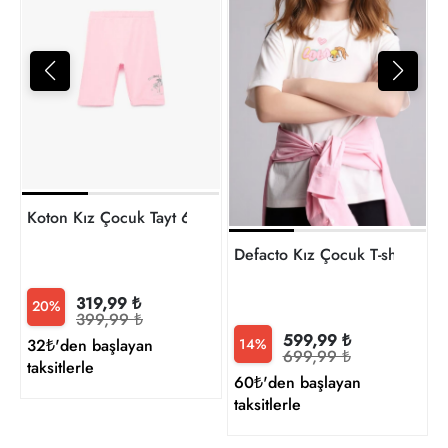
6
t
Koton Kız Çocuk Tayt 6SKG40030AK
Defacto Kız Çocuk T-shirt H
319,99 ₺
20%
399,99 ₺
599,99 ₺
14%
32₺'den başlayan
699,99 ₺
taksitlerle
60₺'den başlayan
taksitlerle