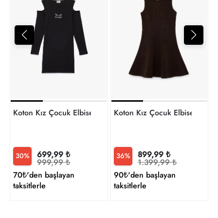
3
t
Koton Kız Çocuk Elbise 6SKG80069AK
Koton Kız Çocuk Elbise 6SK
699,99 ₺
899,99 ₺
30%
36%
999,99 ₺
1.399,99 ₺
70₺'den başlayan
90₺'den başlayan
taksitlerle
taksitlerle