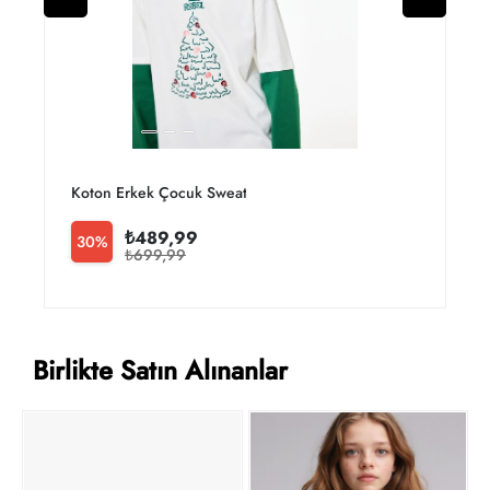
Koton Erkek Çocuk Sweat 6wkb10618tk
₺489,99
30%
₺699,99
Birlikte Satın Alınanlar
D