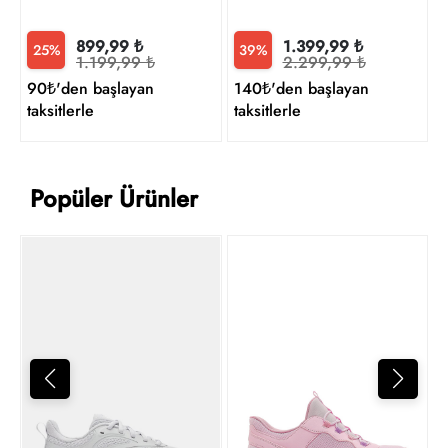
899,99 ₺
1.399,99 ₺
25%
39%
1.199,99 ₺
2.299,99 ₺
90₺'den başlayan
140₺'den başlayan
taksitlerle
taksitlerle
Popüler Ürünler
7
t