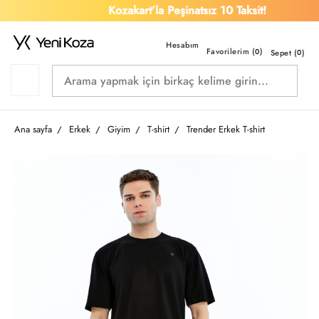
Kozakart’la Peşinatsız 10 Taksit!
Favorilerim (
)
0
Sepet (
0
)
Ana sayfa
Erkek
Giyim
T-shirt
Trender Erkek T-shirt