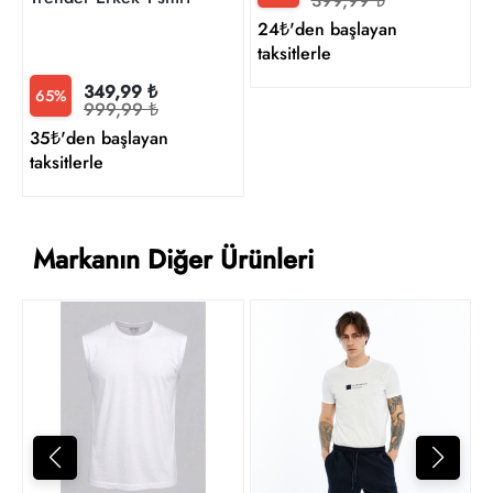
399,99 ₺
24₺'den başlayan
taksitlerle
349,99 ₺
65%
999,99 ₺
35₺'den başlayan
taksitlerle
Markanın Diğer Ürünleri
T
3