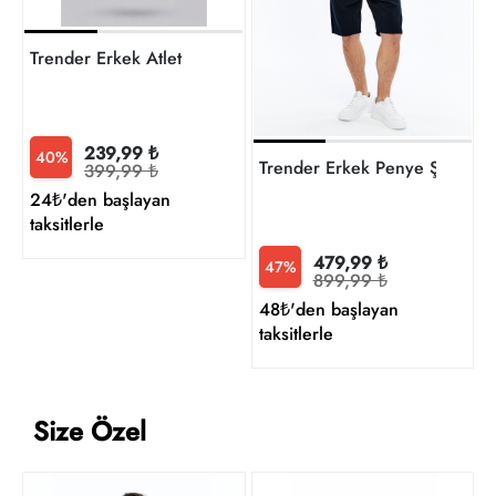
t
Trender Erkek Atlet
239,99 ₺
40%
Trender Erkek Penye Şort
399,99 ₺
24₺'den başlayan
taksitlerle
479,99 ₺
47%
899,99 ₺
48₺'den başlayan
taksitlerle
Size Özel