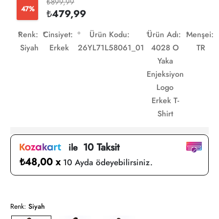
₺899,99
47%
₺479,99
Renk:
Cinsiyet:
Ürün Kodu:
Ürün Adı:
Menşei:
Siyah
Erkek
26YL71L58061_01
4028 O
TR
Yaka
Enjeksiyon
Logo
Erkek T-
Shirt
10 Taksit
ile
₺48,00 x
10 Ayda ödeyebilirsiniz.
Renk:
Siyah