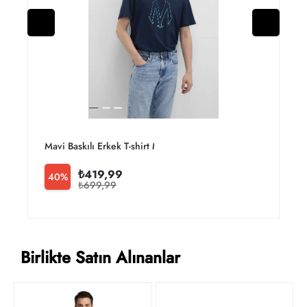
Mavi Baskılı Erkek T-shirt M0610943-70144
M
₺419,99
40%
₺699,99
Birlikte Satın Alınanlar