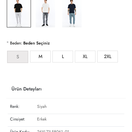
*
Beden:
Beden Seçiniz
M
L
XL
2XL
S
Ürün Detayları
Renk:
Siyah
Cinsiyet:
Erkek
Ürün Kodu:
26YL71L58061_01