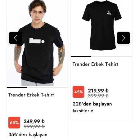
T
4
t
Trender Erkek T-shirt
219,99 ₺
45%
Trender Erkek T-shirt
399,99 ₺
22₺'den başlayan
taksitlerle
349,99 ₺
65%
999,99 ₺
35₺'den başlayan