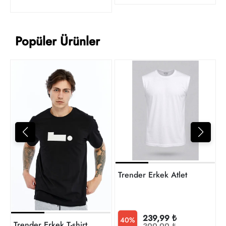
Popüler Ürünler
4
t
Trender Erkek Atlet
239,99 ₺
40%
Trender Erkek T-shirt