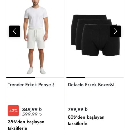
1
t
Trender Erkek Penye Şort
Defacto Erkek Boxer&Külot
349,99 ₺
799,99 ₺
42%
599,99 ₺
80₺'den başlayan
35₺'den başlayan
taksitlerle
taksitlerle