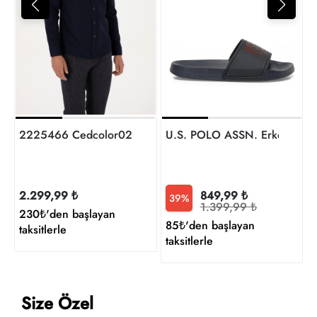
1
t
2225466 Cedcolor025K U.S Polo Assn. Erkek Uzun Kol 
U.S. POLO ASSN. Erkek Ter
2.299,99 ₺
849,99 ₺
39%
1.399,99 ₺
230₺'den başlayan
85₺'den başlayan
taksitlerle
taksitlerle
Size Özel