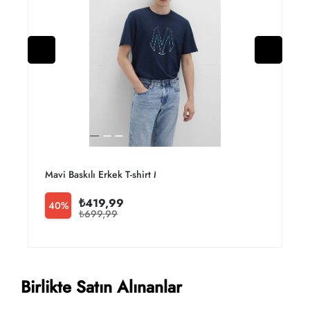
Mavi Baskılı Erkek T-shirt M0610943-70144
M
₺419,99
40%
₺699,99
Birlikte Satın Alınanlar