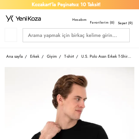
Kozakart’la Peşinatsız 10 Taksit!
Favorilerim (
)
0
Sepet (
0
)
Ana sayfa
Erkek
Giyim
T-shirt
U.S. Polo Assn Erkek T-Shirt 2084588 Geartıy025