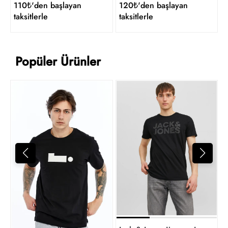
110₺'den başlayan
120₺'den başlayan
taksitlerle
taksitlerle
Popüler Ürünler
D
4
t