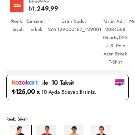
₺1.599,99
22%
₺1.249,99
Renk:
Cinsiyet:
Ürün Kodu:
Ürün Adı:
Me
Siyah
Erkek
26Y129000187_129001
2084588
Geartıy025
U.S. Polo
Assn Erkek
T-Shirt
10 Taksit
ile
₺125,00 x
10 Ayda ödeyebilirsiniz.
Renk:
Siyah