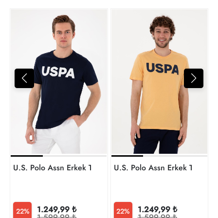
U
1
t
U.S. Polo Assn Erkek T-Shirt 2084588 Geartıy025
U.S. Polo Assn Erkek T-Shirt
1.249,99 ₺
1.249,99 ₺
22%
22%
1.599,99 ₺
1.599,99 ₺