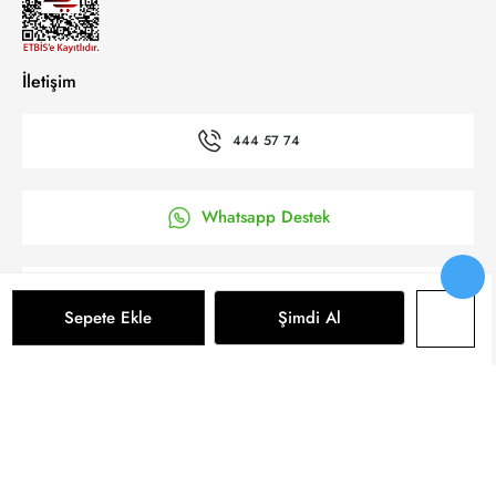
İletişim
444 57 74
Whatsapp Destek
’a Kolay Başvuru
Sepete Ekle
Şimdi Al
Bizi takip et
Sepete Ekle
© 2025 Yeni Koza Tüm Hakkı Saklıdır.